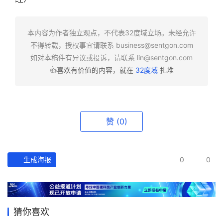
快
报
本内容为作者独立观点，不代表32度域立场。未经允许
不得转载，授权事宜请联系
business@sentgon.com
资
如对本稿件有异议或投诉，请联系
lin@sentgon.com
讯
👍喜欢有价值的内容，就在
32度域
扎堆
精
选
头
赞
(0)
条
深
度
生成海报
0
0
产
经
数
猜你喜欢
据