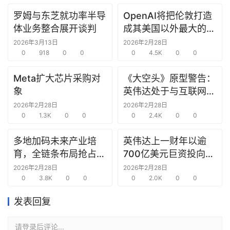
罗姆与东芝就功率半导
OpenAI将把伦敦打造
研
体业务整合展开谈判
成其美国以外最大的研
选
究中心
报
2026年3月13日
2026年2月28日
告
0
918
0
0
0
4.5K
0
0
Meta扩大芯片采购对
《大空头》原型警告：
创
象
英伟达处于与互联网泡
投
沫时期思科同样的“危
2026年2月28日
2026年2月28日
之
0
1.3K
0
0
险境地”
0
2.4K
0
0
窗
多地加码未来产业培
英伟达上一财年以逾
商
育，全链条布局抢占新
700亿美元巨资投向合
机
赛道先机
作方，竭力巩固AI芯片
2026年2月28日
2026年2月28日
链
0
3.8K
0
0
需求
0
2.0K
0
0
合
圈
发表回复
请登录后评论...