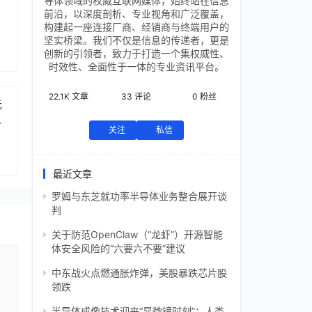
导体领域的权威互联网媒体，始终站在信息
前沿，以深度剖析、专业视角和广泛覆盖，
构建起一座连接厂商、经销商与终端用户的
坚实桥梁。我们不仅是信息的传递者，更是
创新的引领者，致力于打造一个集权威性、
时效性、全面性于一体的专业资讯平台。
22.1K
文章
33
评论
0
粉丝
元
芯
关注
私信
最近文章
罗姆与东芝就功率半导体业务整合展开谈
判
关于防范OpenClaw（“龙虾”）开源智能
体安全风险的“六要六不要”建议
中东战火点燃通胀炸弹，美股暴跌芯片股
领跌
半导体成像技术迎来“显微镜时刻”：人类