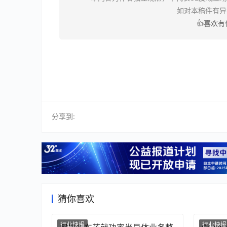
如对本稿件有
👍喜欢
分享到:
猜你喜欢
行业快报
行业快报