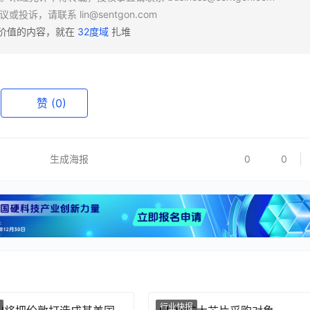
异议或投诉，请联系
lin@sentgon.com
有价值的内容，就在
32度域
扎堆
赞
(0)
生成海报
0
0
行业快报