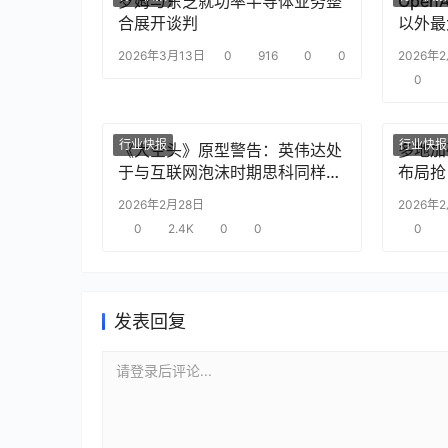
罗姆与东芝就功率半导体业务整
Ope
合展开谈判
以外最
2026年3月13日
0
916
0
0
2026年
0
行业快报
行业快报
《大空头》原型警告：英伟达处
多地加
于与互联网泡沫时期思科同样的
布局抢
“危险境地”
2026年2月28日
2026年
0
2.4K
0
0
0
发表回复
请登录后评论...