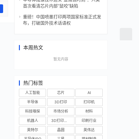
首次看清芯片内部“鼠咬”缺陷
重磅！中国喷墨打印两项国家标准正式发
布，打破国外技术话语权
本周热文
暂无内容
热门标签
人工智能
芯片
AI
半导体
3D打印
打印机
科技嗅探
市场分析
材料
机器人
3D打印技术
印刷行业
英特尔
晶圆
英伟达
半导体IPO
三星
增材制造