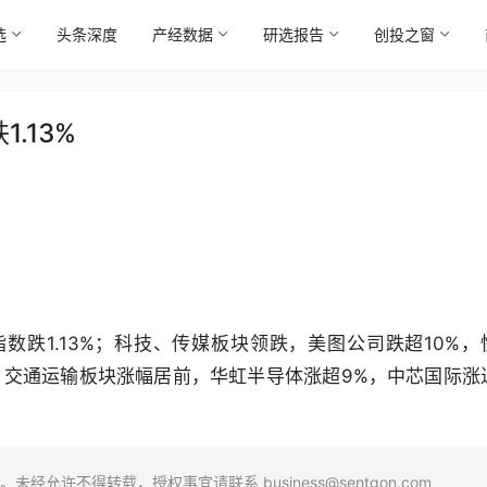
选
头条深度
产经数据
研选报告
创投之窗
.13%
指数跌1.13%；科技、传媒板块领跌，美图公司跌超10%，
、交通运输板块涨幅居前，华虹半导体涨超9%，中芯国际涨
场。未经允许不得转载，授权事宜请联系
business@sentgon.com