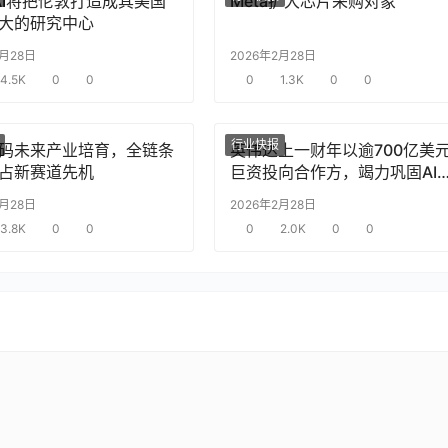
nAI将把伦敦打造成其美国
Meta扩大芯片采购对象
大的研究中心
2月28日
2026年2月28日
4.5K
0
0
0
1.3K
0
0
行业快报
码未来产业培育，全链条
英伟达上一财年以逾700亿美
占新赛道先机
巨资投向合作方，竭力巩固AI
片需求
2月28日
2026年2月28日
3.8K
0
0
0
2.0K
0
0