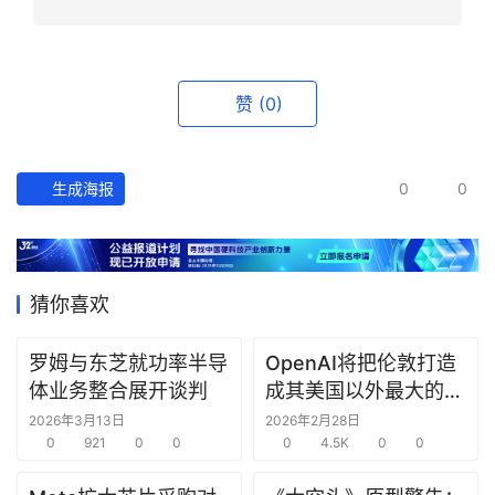
资
讯
精
赞
(0)
选
头
生成海报
0
0
条
深
度
猜你喜欢
产
经
数
罗姆与东芝就功率半导
OpenAI将把伦敦打造
据
体业务整合展开谈判
成其美国以外最大的研
究中心
2026年3月13日
2026年2月28日
0
921
0
0
0
4.5K
0
0
研
选