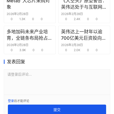
Meta扩大芯片采购对
《大空头》原型警告：
报
象
英伟达处于与互联网泡
告
沫时期思科同样的“危
2026年2月28日
2026年2月28日
0
1.3K
0
0
险境地”
0
2.4K
0
0
创
投
多地加码未来产业培
英伟达上一财年以逾
之
育，全链条布局抢占新
700亿美元巨资投向合
窗
赛道先机
作方，竭力巩固AI芯片
2026年2月28日
2026年2月28日
0
3.9K
0
0
需求
0
2.0K
0
0
商
机
发表回复
链
合
请登录后评论...
圈
登录
后才能评论
提交