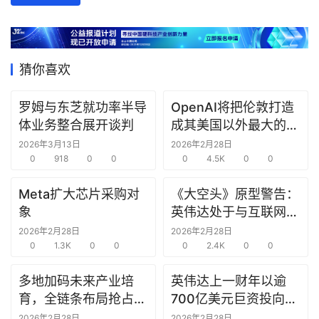
数
据
研
猜你喜欢
选
报
罗姆与东芝就功率半导
OpenAI将把伦敦打造
告
体业务整合展开谈判
成其美国以外最大的研
究中心
2026年3月13日
2026年2月28日
创
0
918
0
0
0
4.5K
0
0
投
之
Meta扩大芯片采购对
《大空头》原型警告：
窗
象
英伟达处于与互联网泡
沫时期思科同样的“危
2026年2月28日
2026年2月28日
商
0
1.3K
0
0
险境地”
0
2.4K
0
0
机
多地加码未来产业培
英伟达上一财年以逾
链
合
育，全链条布局抢占新
700亿美元巨资投向合
圈
赛道先机
作方，竭力巩固AI芯片
2026年2月28日
2026年2月28日