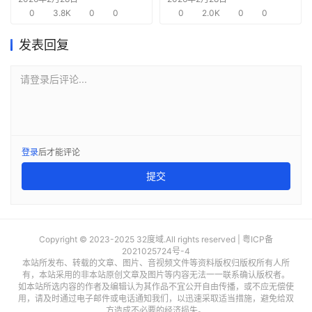
0
3.8K
0
0
需求
0
2.0K
0
0
发表回复
请登录后评论...
登录
后才能评论
提交
Copyright © 2023-2025 32度域.All rights reserved |
粤ICP备
2021025724号-4
本站所发布、转载的文章、图片、音视频文件等资料版权归版权所有人所
有，本站采用的非本站原创文章及图片等内容无法一一联系确认版权者。
如本站所选内容的作者及编辑认为其作品不宜公开自由传播，或不应无偿使
用，请及时通过电子邮件或电话通知我们，以迅速采取适当措施，避免给双
方造成不必要的经济损失。