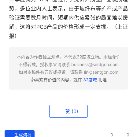
势，多位业内人士表示，由于玻纤布等扩产或产品
行
业
验证需要数月时间，短期内供应紧张的局面难以缓
快
解，这将对PCB产品的价格形成一定支撑。（上证
报
报）
资
讯
本内容为作者独立观点，不代表32度域立场。未经允许
精
不得转载，授权事宜请联系
business@sentgon.com
选
如对本稿件有异议或投诉，请联系
lin@sentgon.com
👍喜欢有价值的内容，就在
32度域
扎堆
头
条
深
度
赞
(0)
产
经
生成海报
0
0