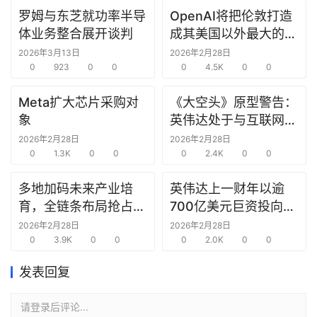
罗姆与东芝就功率半导
OpenAI将把伦敦打造
研
体业务整合展开谈判
成其美国以外最大的研
选
究中心
报
2026年3月13日
2026年2月28日
0
923
0
0
0
4.5K
0
0
告
Meta扩大芯片采购对
《大空头》原型警告：
创
象
英伟达处于与互联网泡
投
沫时期思科同样的“危
2026年2月28日
2026年2月28日
之
0
1.3K
0
0
险境地”
0
2.4K
0
0
窗
多地加码未来产业培
英伟达上一财年以逾
商
育，全链条布局抢占新
700亿美元巨资投向合
机
赛道先机
作方，竭力巩固AI芯片
2026年2月28日
2026年2月28日
链
0
3.9K
0
0
需求
0
2.0K
0
0
合
圈
发表回复
请登录后评论...