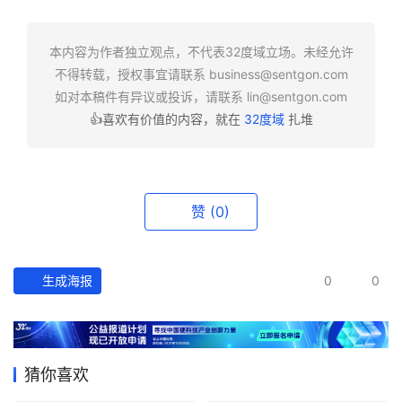
快
报
本内容为作者独立观点，不代表32度域立场。未经允许
不得转载，授权事宜请联系
business@sentgon.com
资
如对本稿件有异议或投诉，请联系
lin@sentgon.com
讯
👍喜欢有价值的内容，就在
32度域
扎堆
精
选
头
赞
(0)
条
深
度
生成海报
0
0
产
经
数
猜你喜欢
据