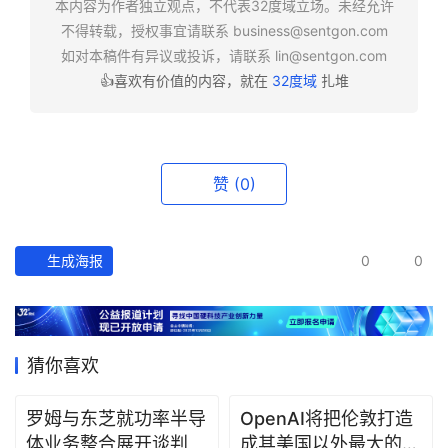
本内容为作者独立观点，不代表32度域立场。未经允许
报
不得转载，授权事宜请联系
business@sentgon.com
如对本稿件有异议或投诉，请联系
lin@sentgon.com
资
👍喜欢有价值的内容，就在
32度域
扎堆
讯
精
选
赞
(0)
头
条
深
生成海报
0
0
度
产
经
猜你喜欢
数
据
罗姆与东芝就功率半导
OpenAI将把伦敦打造
体业务整合展开谈判
成其美国以外最大的研