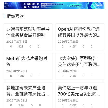
据
猜你喜欢
研
选
罗姆与东芝就功率半导
OpenAI将把伦敦打造
报
体业务整合展开谈判
成其美国以外最大的研
告
究中心
2026年3月13日
2026年2月28日
0
921
0
0
0
4.5K
0
0
创
投
Meta扩大芯片采购对
《大空头》原型警告：
之
象
英伟达处于与互联网泡
窗
沫时期思科同样的“危
2026年2月28日
2026年2月28日
0
1.3K
0
0
险境地”
0
2.4K
0
0
商
机
多地加码未来产业培
英伟达上一财年以逾
链
育，全链条布局抢占新
700亿美元巨资投向合
合
赛道先机
作方，竭力巩固AI芯片
2026年2月28日
2026年2月28日
圈
0
3.9K
0
0
需求
0
2.0K
0
0