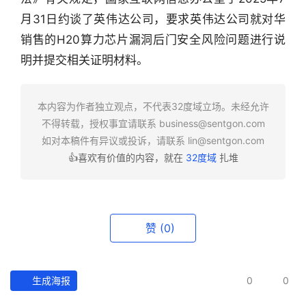
行
月31日约谈了英伟达公司，要求英伟达公司就对华
业
销售的H20算力芯片漏洞后门安全风险问题进行说
快
明并提交相关证明材料。
报
资
本内容为作者独立观点，不代表32度域立场。未经允许
讯
不得转载，授权事宜请联系
business@sentgon.com
精
如对本稿件有异议或投诉，请联系
lin@sentgon.com
选
👍喜欢有价值的内容，就在
32度域
扎堆
头
条
深
赞
(0)
度
产
生成海报
0
0
经
数