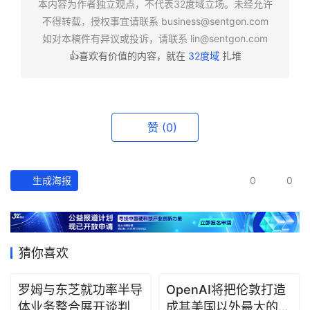
本内容为作者独立观点，不代表32度域立场。未经允许
报
不得转载，授权事宜请联系
business@sentgon.com
如对本稿件有异议或投诉，请联系
lin@sentgon.com
资
👍喜欢有价值的内容，就在
32度域
扎堆
讯
精
选
赞
(0)
头
条
深
生成海报
0
0
度
产
经
猜你喜欢
数
据
罗姆与东芝就功率半导
OpenAI将把伦敦打造
体业务整合展开谈判
成其美国以外最大的研