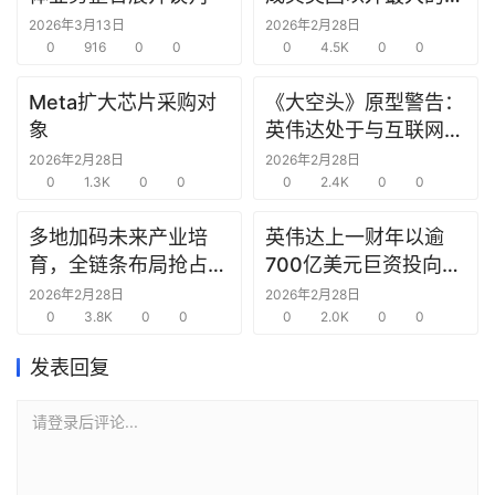
研
究中心
2026年3月13日
2026年2月28日
选
0
916
0
0
0
4.5K
0
0
报
告
Meta扩大芯片采购对
《大空头》原型警告：
象
英伟达处于与互联网泡
创
沫时期思科同样的“危
2026年2月28日
2026年2月28日
投
0
1.3K
0
0
险境地”
0
2.4K
0
0
之
窗
多地加码未来产业培
英伟达上一财年以逾
育，全链条布局抢占新
700亿美元巨资投向合
商
赛道先机
作方，竭力巩固AI芯片
2026年2月28日
2026年2月28日
机
0
3.8K
0
0
需求
0
2.0K
0
0
链
合
发表回复
圈
请登录后评论...