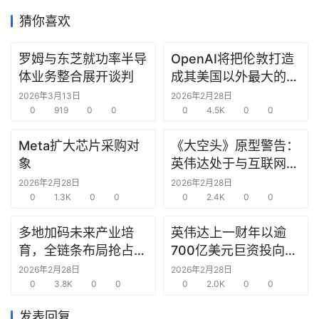
据
猜你喜欢
研
罗姆与东芝就功率半导
OpenAI将把伦敦打造
选
报
体业务整合展开谈判
成其美国以外最大的研
告
究中心
2026年3月13日
2026年2月28日
0
919
0
0
0
4.5K
0
0
创
Meta扩大芯片采购对
《大空头》原型警告：
投
象
英伟达处于与互联网泡
之
沫时期思科同样的“危
窗
2026年2月28日
2026年2月28日
0
1.3K
0
0
险境地”
0
2.4K
0
0
商
多地加码未来产业培
英伟达上一财年以逾
机
育，全链条布局抢占新
700亿美元巨资投向合
链
赛道先机
作方，竭力巩固AI芯片
2026年2月28日
2026年2月28日
合
0
3.8K
0
0
需求
0
2.0K
0
0
圈
发表回复