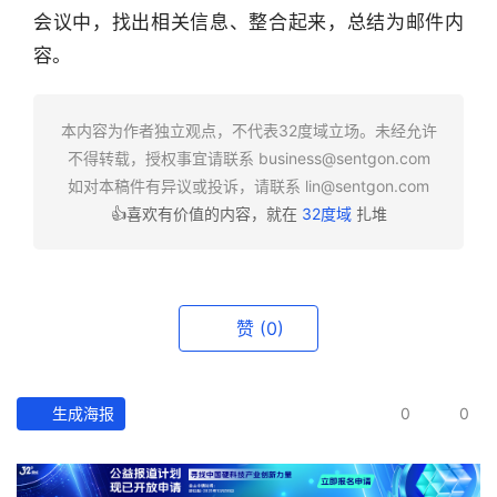
会议中，找出相关信息、整合起来，总结为邮件内
业
快
容。
报
本内容为作者独立观点，不代表32度域立场。未经允许
资
不得转载，授权事宜请联系
business@sentgon.com
讯
如对本稿件有异议或投诉，请联系
lin@sentgon.com
精
👍喜欢有价值的内容，就在
32度域
扎堆
选
头
条
赞
(0)
深
度
生成海报
0
0
产
经
数