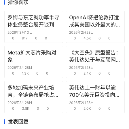
猜你喜欢
研
罗姆与东芝就功率半导
OpenAI将把伦敦打造
选
体业务整合展开谈判
成其美国以外最大的研
报
究中心
2026年3月13日
2026年2月28日
告
0
917
0
0
0
4.5K
0
0
创
Meta扩大芯片采购对
《大空头》原型警告：
投
象
英伟达处于与互联网泡
之
沫时期思科同样的“危
2026年2月28日
2026年2月28日
窗
0
1.3K
0
0
险境地”
0
2.4K
0
0
商
多地加码未来产业培
英伟达上一财年以逾
机
育，全链条布局抢占新
700亿美元巨资投向合
链
赛道先机
作方，竭力巩固AI芯片
2026年2月28日
2026年2月28日
合
0
3.8K
0
0
需求
0
2.0K
0
0
圈
发表回复