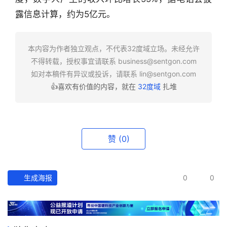
业
露信息计算，约为5亿元。
快
报
本内容为作者独立观点，不代表32度域立场。未经允许
资
不得转载，授权事宜请联系
business@sentgon.com
讯
如对本稿件有异议或投诉，请联系
lin@sentgon.com
精
👍喜欢有价值的内容，就在
32度域
扎堆
选
头
条
赞
(0)
深
度
生成海报
0
0
产
经
数
据