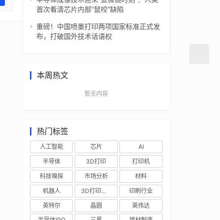
首次看清芯片内部“鼠咬”缺陷
重磅！中国喷墨打印两项国家标准正式发
布，打破国外技术话语权
本周热文
暂无内容
热门标签
人工智能
芯片
AI
半导体
3D打印
打印机
科技嗅探
市场分析
材料
机器人
3D打印技术
印刷行业
英特尔
晶圆
英伟达
半导体IPO
三星
增材制造