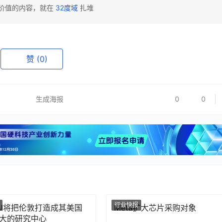
有价值的内容，就在
32度域
扎堆
赞
(0)
生成海报
0
0
行业快报
nAI将把伦敦打造成其美国
Meta扩大芯片采购对象
大的研究中心