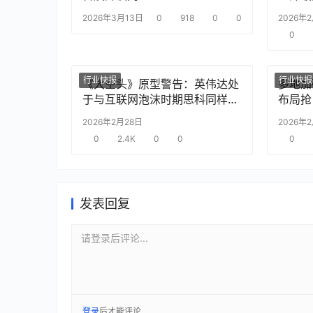
2026年3月13日
0
918
0
0
2026年
0
行业快报
行业快报
《大空头》原型警告：英伟达处
多地加
于与互联网泡沫时期思科同样的
布局抢
“危险境地”
2026年2月28日
2026年
0
2.4K
0
0
0
发表回复
请登录后评论...
登录
后才能评论