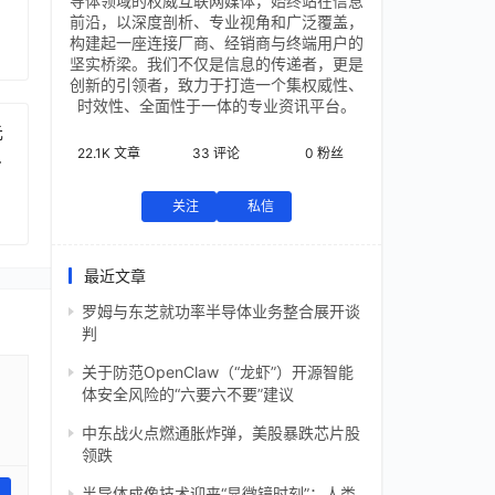
导体领域的权威互联网媒体，始终站在信息
前沿，以深度剖析、专业视角和广泛覆盖，
构建起一座连接厂商、经销商与终端用户的
坚实桥梁。我们不仅是信息的传递者，更是
创新的引领者，致力于打造一个集权威性、
时效性、全面性于一体的专业资讯平台。
元
22.1K
文章
33
评论
0
粉丝
芯
关注
私信
最近文章
罗姆与东芝就功率半导体业务整合展开谈
判
关于防范OpenClaw（“龙虾”）开源智能
体安全风险的“六要六不要”建议
中东战火点燃通胀炸弹，美股暴跌芯片股
领跌
半导体成像技术迎来“显微镜时刻”：人类