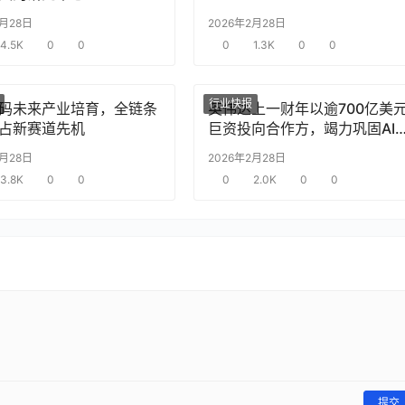
2月28日
2026年2月28日
4.5K
0
0
0
1.3K
0
0
行业快报
码未来产业培育，全链条
英伟达上一财年以逾700亿美
占新赛道先机
巨资投向合作方，竭力巩固AI
片需求
2月28日
2026年2月28日
3.8K
0
0
0
2.0K
0
0
提交