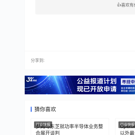
👍喜欢
分享到:
猜你喜欢
行业快报
行业快报
罗姆与东芝就功率半导体业务整
Ope
合展开谈判
以外最