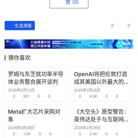
赞
(0)
产
经
数
据
生成海报
0
0
研
选
报
猜你喜欢
告
罗姆与东芝就功率半导
OpenAI将把伦敦打造
创
体业务整合展开谈判
成其美国以外最大的研
投
究中心
2026年3月13日
2026年2月28日
之
0
921
0
0
0
4.5K
0
0
窗
Meta扩大芯片采购对
《大空头》原型警告：
象
英伟达处于与互联网泡
商
沫时期思科同样的“危
机
2026年2月28日
2026年2月28日
0
1.3K
0
0
险境地”
0
2.4K
0
0
链