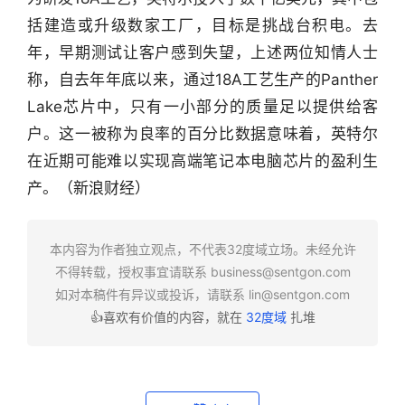
括建造或升级数家工厂，目标是挑战台积电。去
年，早期测试让客户感到失望，上述两位知情人士
行
称，自去年年底以来，通过18A工艺生产的Panther 
业
Lake芯片中，只有一小部分的质量足以提供给客
快
户。这一被称为良率的百分比数据意味着，英特尔
报
在近期可能难以实现高端笔记本电脑芯片的盈利生
资
产。（新浪财经）
讯
精
选
本内容为作者独立观点，不代表32度域立场。未经允许
不得转载，授权事宜请联系
business@sentgon.com
如对本稿件有异议或投诉，请联系
lin@sentgon.com
头
👍喜欢有价值的内容，就在
32度域
扎堆
条
深
度