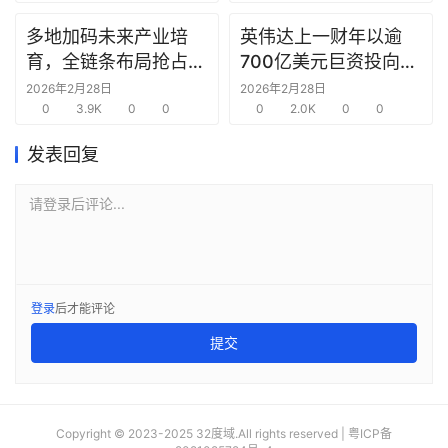
合
多地加码未来产业培
英伟达上一财年以逾
圈
育，全链条布局抢占新
700亿美元巨资投向合
赛道先机
作方，竭力巩固AI芯片
2026年2月28日
2026年2月28日
0
3.9K
0
0
需求
0
2.0K
0
0
发表回复
请登录后评论...
登录
后才能评论
提交
Copyright © 2023-2025 32度域.All rights reserved |
粤ICP备