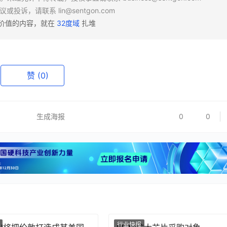
异议或投诉，请联系
lin@sentgon.com
有价值的内容，就在
32度域
扎堆
赞
(0)
生成海报
0
0
行业快报