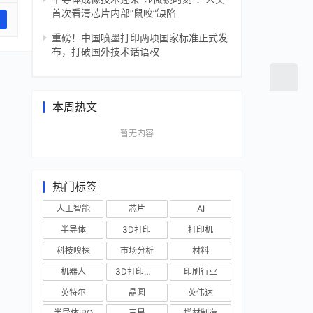
首次看清芯片内部“鼠咬”缺陷
重磅！中国喷墨打印两项国家标准正式发
布，打破国外技术话语权
本周热文
暂无内容
热门标签
人工智能
芯片
AI
半导体
3D打印
打印机
科技嗅探
市场分析
材料
机器人
3D打印技术
印刷行业
英特尔
晶圆
英伟达
半导体IPO
三星
增材制造