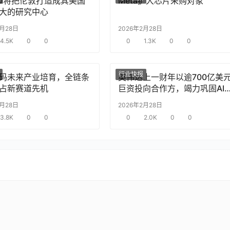
nAI将把伦敦打造成其美国
Meta扩大芯片采购对象
大的研究中心
2月28日
2026年2月28日
4.5K
0
0
0
1.3K
0
0
行业快报
码未来产业培育，全链条
英伟达上一财年以逾700亿美
占新赛道先机
巨资投向合作方，竭力巩固AI
片需求
2月28日
2026年2月28日
3.8K
0
0
0
2.0K
0
0