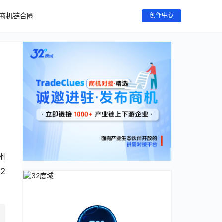
商机链合圈
创作中心
州
2