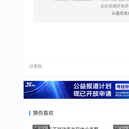
如对本稿件有
👍喜欢
分享到:
猜你喜欢
行业快报
行业快报