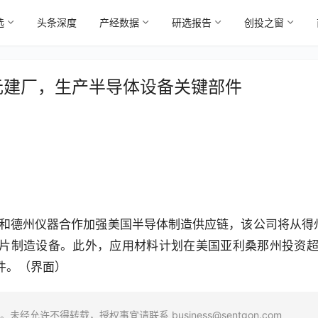
选
头条深度
产经数据
研选报告
创投之窗
元建厂，生产半导体设备关键部件
果和德州仪器合作加强美国半导体制造供应链，该公司将从得
片制造设备。此外，应用材料计划在美国亚利桑那州投资超
件。（界面）
场。未经允许不得转载，授权事宜请联系
business@sentgon.com