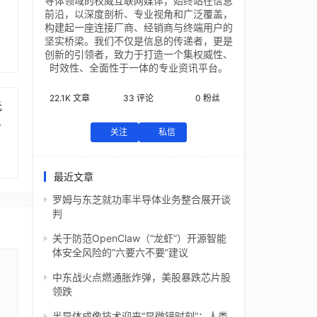
导体领域的权威互联网媒体，始终站在信息
前沿，以深度剖析、专业视角和广泛覆盖，
构建起一座连接厂商、经销商与终端用户的
坚实桥梁。我们不仅是信息的传递者，更是
创新的引领者，致力于打造一个集权威性、
时效性、全面性于一体的专业资讯平台。
22.1K
文章
33
评论
0
粉丝
元
芯
关注
私信
最近文章
罗姆与东芝就功率半导体业务整合展开谈
判
关于防范OpenClaw（“龙虾”）开源智能
体安全风险的“六要六不要”建议
中东战火点燃通胀炸弹，美股暴跌芯片股
领跌
半导体成像技术迎来“显微镜时刻”：人类