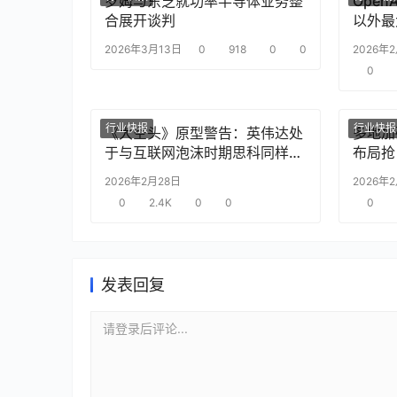
罗姆与东芝就功率半导体业务整
Ope
合展开谈判
以外最
2026年3月13日
0
918
0
0
2026年
0
行业快报
行业快报
《大空头》原型警告：英伟达处
多地加
于与互联网泡沫时期思科同样的
布局抢
“危险境地”
2026年2月28日
2026年
0
2.4K
0
0
0
发表回复
请登录后评论...