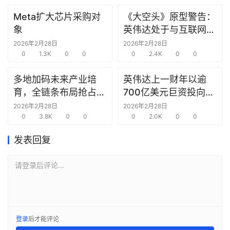
报
Meta扩大芯片采购对
《大空头》原型警告：
告
象
英伟达处于与互联网泡
沫时期思科同样的“危
2026年2月28日
2026年2月28日
创
0
1.3K
0
0
险境地”
0
2.4K
0
0
投
之
多地加码未来产业培
英伟达上一财年以逾
窗
育，全链条布局抢占新
700亿美元巨资投向合
赛道先机
作方，竭力巩固AI芯片
2026年2月28日
2026年2月28日
商
0
3.8K
0
0
需求
0
2.0K
0
0
机
发表回复
链
合
圈
请登录后评论...
登录
后才能评论