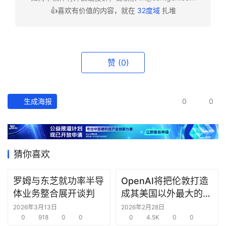
👍喜欢有价值的内容，就在
32度域
扎堆
资
讯
精
选
赞
(0)
头
条
生成海报
0
0
深
度
产
猜你喜欢
经
数
罗姆与东芝就功率半导
OpenAI将把伦敦打造
据
体业务整合展开谈判
成其美国以外最大的研
究中心
2026年3月13日
2026年2月28日
研
0
918
0
0
0
4.5K
0
0
选