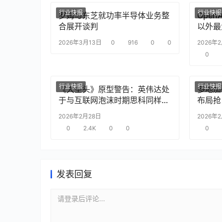
行业快报
行业快报
罗姆与东芝就功率半导体业务整
Ope
合展开谈判
以外最
2026年3月13日
0
916
0
0
2026年
0
行业快报
行业快报
《大空头》原型警告：英伟达处
多地加
于与互联网泡沫时期思科同样的
布局抢
“危险境地”
2026年2月28日
2026年
0
2.4K
0
0
0
发表回复
请登录后评论...