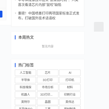
首次看清芯片内部“鼠咬”缺陷
重磅！中国喷墨打印两项国家标准正式发
布，打破国外技术话语权
本周热文
暂无内容
热门标签
人工智能
芯片
AI
半导体
3D打印
打印机
科技嗅探
市场分析
材料
机器人
3D打印技术
印刷行业
英特尔
晶圆
英伟达
半导体IPO
三星
增材制造