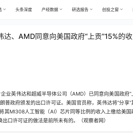
选
头条深度
产经数据
研选报告
创投之窗
达、AMD同意向美国政府“上贡”15%的收
片企业英伟达和超威半导体公司（AMD）已同意向美国政府“
特朗普政府颁发的出口许可证。美国官员称，英伟达将“分享”
会将其MI308人工智能（AI）芯片同等比例的收入上缴给美国
换出口许可证的做法是前所未有的。（观察者网）