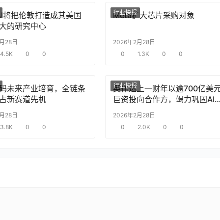
行业快报
nAI将把伦敦打造成其美国
Meta扩大芯片采购对象
大的研究中心
2月28日
2026年2月28日
4.5K
0
0
0
1.3K
0
0
行业快报
码未来产业培育，全链条
英伟达上一财年以逾700亿美
占新赛道先机
巨资投向合作方，竭力巩固AI
片需求
2月28日
2026年2月28日
3.8K
0
0
0
2.0K
0
0