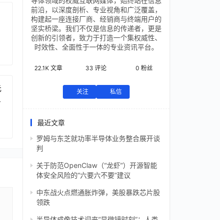
导体领域的权威互联网媒体，始终站在信息
前沿，以深度剖析、专业视角和广泛覆盖，
构建起一座连接厂商、经销商与终端用户的
坚实桥梁。我们不仅是信息的传递者，更是
创新的引领者，致力于打造一个集权威性、
时效性、全面性于一体的专业资讯平台。
22.1K
文章
33
评论
0
粉丝
元
关注
私信
芯
最近文章
罗姆与东芝就功率半导体业务整合展开谈
判
关于防范OpenClaw（“龙虾”）开源智能
体安全风险的“六要六不要”建议
中东战火点燃通胀炸弹，美股暴跌芯片股
领跌
半导体成像技术迎来“显微镜时刻”：人类