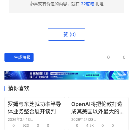
👍喜欢有价值的内容，就在
32度域
扎堆
资
讯
精
选
赞
(0)
头
条
生成海报
0
0
深
度
产
猜你喜欢
经
数
罗姆与东芝就功率半导
OpenAI将把伦敦打造
据
体业务整合展开谈判
成其美国以外最大的研
究中心
2026年3月13日
2026年2月28日
研
0
923
0
0
0
4.5K
0
0
选