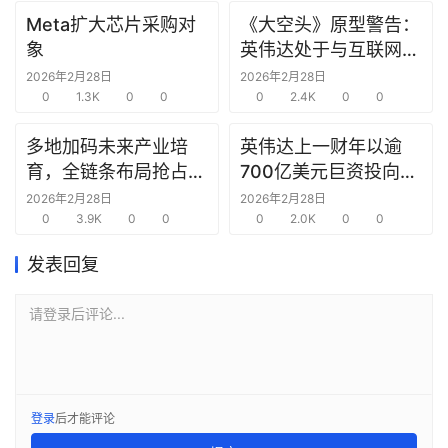
报
Meta扩大芯片采购对
《大空头》原型警告：
告
象
英伟达处于与互联网泡
沫时期思科同样的“危
2026年2月28日
2026年2月28日
创
0
1.3K
0
0
险境地”
0
2.4K
0
0
投
之
多地加码未来产业培
英伟达上一财年以逾
窗
育，全链条布局抢占新
700亿美元巨资投向合
赛道先机
作方，竭力巩固AI芯片
2026年2月28日
2026年2月28日
0
3.9K
0
0
需求
0
2.0K
0
0
商
机
发表回复
链
合
请登录后评论...
圈
登录
后才能评论