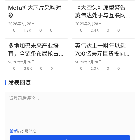
报
Meta扩大芯片采购对
《大空头》原型警告：
告
象
英伟达处于与互联网泡
沫时期思科同样的“危
2026年2月28日
2026年2月28日
创
0
1.3K
0
0
险境地”
0
2.4K
0
0
投
之
多地加码未来产业培
英伟达上一财年以逾
窗
育，全链条布局抢占新
700亿美元巨资投向合
赛道先机
作方，竭力巩固AI芯片
2026年2月28日
2026年2月28日
0
3.8K
0
0
需求
0
2.0K
0
0
商
机
发表回复
链
合
请登录后评论...
圈
登录
后才能评论