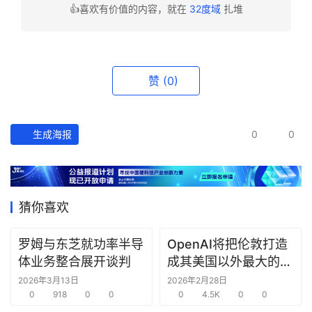
👍喜欢有价值的内容，就在
32度域
扎堆
资
讯
精
选
赞
(0)
头
条
生成海报
0
0
深
度
产
猜你喜欢
经
数
罗姆与东芝就功率半导
OpenAI将把伦敦打造
据
体业务整合展开谈判
成其美国以外最大的研
究中心
2026年3月13日
2026年2月28日
研
0
918
0
0
0
4.5K
0
0
选