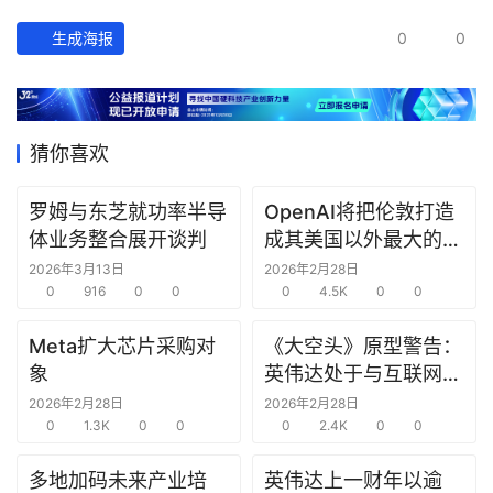
经
数
生成海报
0
0
据
研
选
猜你喜欢
报
告
罗姆与东芝就功率半导
OpenAI将把伦敦打造
体业务整合展开谈判
成其美国以外最大的研
创
究中心
2026年3月13日
2026年2月28日
投
0
916
0
0
0
4.5K
0
0
之
窗
Meta扩大芯片采购对
《大空头》原型警告：
象
英伟达处于与互联网泡
沫时期思科同样的“危
商
2026年2月28日
2026年2月28日
0
1.3K
0
0
险境地”
0
2.4K
0
0
机
链
多地加码未来产业培
英伟达上一财年以逾
合