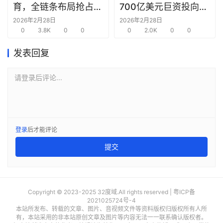
育，全链条布局抢占新
700亿美元巨资投向合
圈
赛道先机
作方，竭力巩固AI芯片
2026年2月28日
2026年2月28日
0
3.8K
0
0
需求
0
2.0K
0
0
发表回复
请登录后评论...
登录
后才能评论
提交
Copyright © 2023-2025 32度域.All rights reserved |
粤ICP备
2021025724号-4
本站所发布、转载的文章、图片、音视频文件等资料版权归版权所有人所
有，本站采用的非本站原创文章及图片等内容无法一一联系确认版权者。