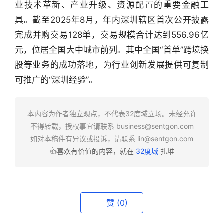
业技术革新、产业升级、资源配置的重要金融工
具。截至2025年8月，年内深圳辖区首次公开披露
行
完成并购交易128单，交易规模合计达到556.96亿
业
元，位居全国大中城市前列。其中全国“首单”跨境换
快
报
股等业务的成功落地，为行业创新发展提供可复制
可推广的“深圳经验”。
资
讯
精
本内容为作者独立观点，不代表32度域立场。未经允许
选
不得转载，授权事宜请联系
business@sentgon.com
如对本稿件有异议或投诉，请联系
lin@sentgon.com
👍喜欢有价值的内容，就在
32度域
扎堆
头
条
深
度
赞
(0)
产