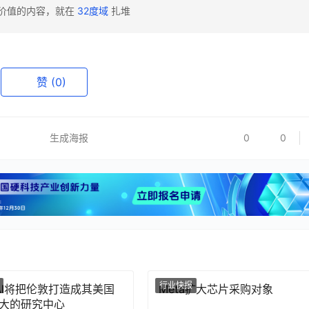
有价值的内容，就在
32度域
扎堆
赞
(0)
生成海报
0
0
行业快报
nAI将把伦敦打造成其美国
Meta扩大芯片采购对象
大的研究中心