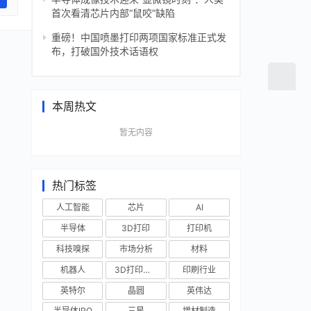
首次看清芯片内部“鼠咬”缺陷
重磅！中国喷墨打印两项国家标准正式发
布，打破国外技术话语权
本周热文
暂无内容
热门标签
人工智能
芯片
AI
半导体
3D打印
打印机
科技嗅探
市场分析
材料
机器人
3D打印技术
印刷行业
英特尔
晶圆
英伟达
半导体IPO
三星
增材制造