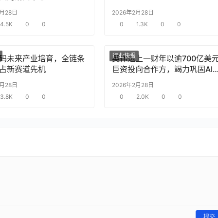
2月28日
2026年2月28日
4.5K
0
0
0
1.3K
0
0
行业快报
码未来产业培育，全链条
英伟达上一财年以逾700亿美
占新赛道先机
巨资投向合作方，竭力巩固AI
片需求
2月28日
2026年2月28日
3.8K
0
0
0
2.0K
0
0
提交