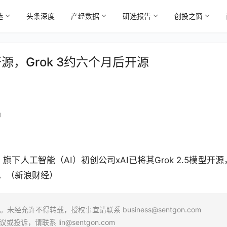
选
头条深度
产经数据
研选报告
创投之窗
已开源，Grok 3约六个月后开源
0
人工智能（AI）初创公司xAI已将其Grok 2.5模型开源
源。（新浪财经）
场。未经允许不得转载，授权事宜请联系
business@sentgon.com
异议或投诉，请联系
lin@sentgon.com