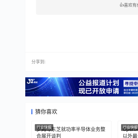
👍喜欢
分享到:
猜你喜欢
行业快报
行业快报
罗姆与东芝就功率半导体业务整
Ope
合展开谈判
以外最