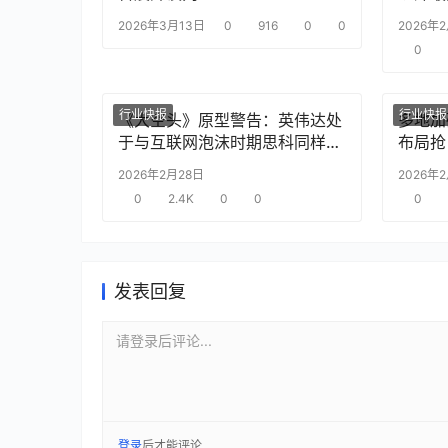
2026年3月13日
0
916
0
0
2026年
0
行业快报
行业快报
《大空头》原型警告：英伟达处
多地加
于与互联网泡沫时期思科同样的
布局抢
“危险境地”
2026年2月28日
2026年
0
2.4K
0
0
0
发表回复
请登录后评论...
登录
后才能评论