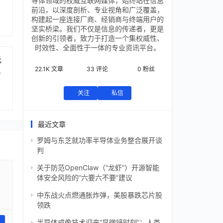
导体领域的权威互联网媒体，始终站在信息
前沿，以深度剖析、专业视角和广泛覆盖，
构建起一座连接厂商、经销商与终端用户的
坚实桥梁。我们不仅是信息的传递者，更是
创新的引领者，致力于打造一个集权威性、
时效性、全面性于一体的专业资讯平台。
元
22.1K
文章
33
评论
0
粉丝
芯
关注
私信
最近文章
罗姆与东芝就功率半导体业务整合展开谈
判
关于防范OpenClaw（“龙虾”）开源智能
体安全风险的“六要六不要”建议
中东战火点燃通胀炸弹，美股暴跌芯片股
领跌
半导体成像技术迎来“显微镜时刻”：人类