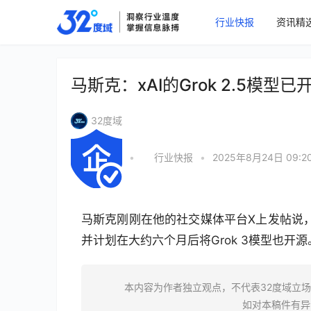
行业快报
资讯精
马斯克：xAI的Grok 2.5模型
32度域
•
行业快报
•
2025年8月24日 09:2
马斯克刚刚在他的社交媒体平台X上发帖说，旗下
并计划在大约六个月后将Grok 3模型也开
本内容为作者独立观点，不代表32度域立
如对本稿件有