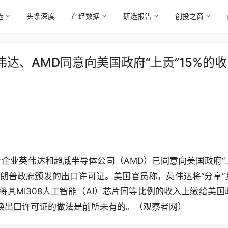
选
头条深度
产经数据
研选报告
创投之窗
达、AMD同意向美国政府“上贡”15%的收
片企业英伟达和超威半导体公司（AMD）已同意向美国政府“
特朗普政府颁发的出口许可证。美国官员称，英伟达将“分享”
会将其MI308人工智能（AI）芯片同等比例的收入上缴给美国
换出口许可证的做法是前所未有的。（观察者网）