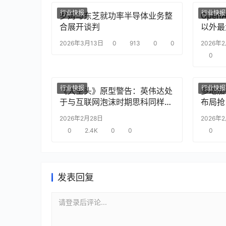
行业快报
行业快报
罗姆与东芝就功率半导体业务整
Ope
合展开谈判
以外最
2026年3月13日
0
913
0
0
2026年
0
行业快报
行业快报
《大空头》原型警告：英伟达处
多地加
于与互联网泡沫时期思科同样的
布局抢
“危险境地”
2026年2月28日
2026年
0
2.4K
0
0
0
发表回复
请登录后评论...