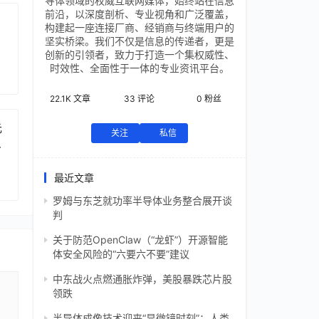
导体领域的权威互联网媒体，始终站在信息
前沿，以深度剖析、专业视角和广泛覆盖，
构建起一座连接厂商、经销商与终端用户的
坚实桥梁。我们不仅是信息的传递者，更是
创新的引领者，致力于打造一个集权威性、
时效性、全面性于一体的专业资讯平台。
22.1K
文章
33
评论
0
粉丝
元
关注
私信
芯
最近文章
罗姆与东芝就功率半导体业务整合展开谈
判
关于防范OpenClaw（“龙虾”）开源智能
体安全风险的“六要六不要”建议
中东战火点燃通胀炸弹，美股暴跌芯片股
领跌
半导体成像技术迎来“显微镜时刻”：人类