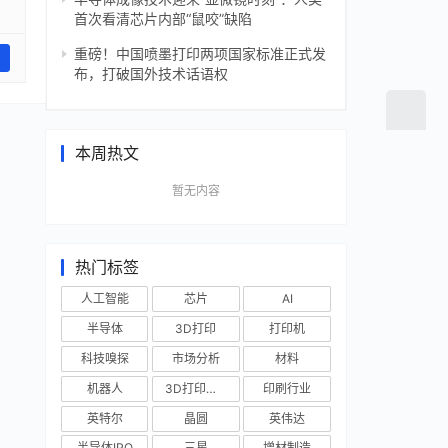
首次看清芯片内部“鼠咬”缺陷
重磅！中国喷墨打印两项国家标准正式发
布，打破国外技术话语权
本周热文
暂无内容
热门标签
人工智能
芯片
AI
半导体
3D打印
打印机
科技嗅探
市场分析
材料
机器人
3D打印技术
印刷行业
英特尔
晶圆
英伟达
半导体IPO
三星
增材制造