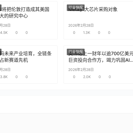
行业快报
nAI将把伦敦打造成其美国
Meta扩大芯片采购对象
大的研究中心
2月28日
2026年2月28日
4.5K
0
0
0
1.3K
0
0
行业快报
码未来产业培育，全链条
英伟达上一财年以逾700亿美
占新赛道先机
巨资投向合作方，竭力巩固AI
片需求
2月28日
2026年2月28日
3.8K
0
0
0
2.0K
0
0