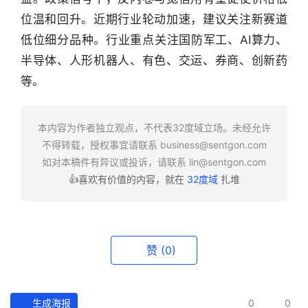
位温和回升。近期行业轮动加速，建议关注新赛道
行
业
低位细分品种。行业重点关注国防军工、AI算力、
快
半导体、人形机器人、有色、交运、券商、创新药
报
等。
资
讯
本内容为作者独立观点，不代表32度域立场。未经允许
精
不得转载，授权事宜请联系
business@sentgon.com
选
如对本稿件有异议或投诉，请联系
lin@sentgon.com
👍喜欢有价值的内容，就在
32度域
扎堆
头
条
深
度
赞
(0)
产
经
生成海报
0
0