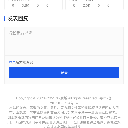
0
3.8K
0
0
需求
0
2.0K
0
0
发表回复
请登录后评论...
登录
后才能评论
提交
Copyright © 2023-2025 32度域.All rights reserved |
粤ICP备
2021025724号-4
本站所发布、转载的文章、图片、音视频文件等资料版权归版权所有人所
有，本站采用的非本站原创文章及图片等内容无法一一联系确认版权者。
如本站所选内容的作者及编辑认为其作品不宜公开自由传播，或不应无偿使
用，请及时通过电子邮件或电话通知我们，以迅速采取适当措施，避免给双
方造成不必要的经济损失。