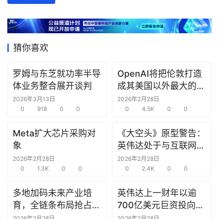
数
据
研
猜你喜欢
选
报
罗姆与东芝就功率半导
OpenAI将把伦敦打造
告
体业务整合展开谈判
成其美国以外最大的研
究中心
2026年3月13日
2026年2月28日
创
0
918
0
0
0
4.5K
0
0
投
之
Meta扩大芯片采购对
《大空头》原型警告：
窗
象
英伟达处于与互联网泡
沫时期思科同样的“危
2026年2月28日
2026年2月28日
商
0
1.3K
0
0
险境地”
0
2.4K
0
0
机
多地加码未来产业培
英伟达上一财年以逾
链
合
育，全链条布局抢占新
700亿美元巨资投向合
圈
赛道先机
作方，竭力巩固AI芯片
2026年2月28日
2026年2月28日