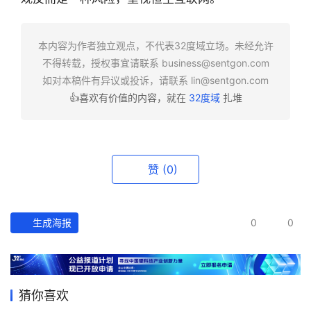
快
报
本内容为作者独立观点，不代表32度域立场。未经允许
不得转载，授权事宜请联系
business@sentgon.com
资
如对本稿件有异议或投诉，请联系
lin@sentgon.com
讯
👍喜欢有价值的内容，就在
32度域
扎堆
精
选
头
赞
(0)
条
深
度
生成海报
0
0
产
经
数
猜你喜欢
据