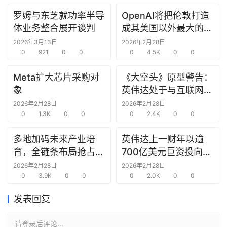
罗姆与东芝就功率半导
OpenAI将把伦敦打造
研
体业务整合展开谈判
成其美国以外最大的研
选
究中心
报
2026年3月13日
2026年2月28日
告
0
921
0
0
0
4.5K
0
0
Meta扩大芯片采购对
《大空头》原型警告：
创
象
英伟达处于与互联网泡
投
沫时期思科同样的“危
2026年2月28日
2026年2月28日
之
0
1.3K
0
0
险境地”
0
2.4K
0
0
窗
多地加码未来产业培
英伟达上一财年以逾
商
育，全链条布局抢占新
700亿美元巨资投向合
机
赛道先机
作方，竭力巩固AI芯片
2026年2月28日
2026年2月28日
链
0
3.9K
0
0
需求
0
2.0K
0
0
合
圈
发表回复
请登录后评论...