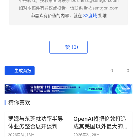
不得转载，授权事宜请联系
business@sentgon.com
如对本稿件有异议或投诉，请联系
lin@sentgon.com
👍喜欢有价值的内容，就在
32度域
扎堆
资
讯
精
选
赞
(0)
头
条
深
生成海报
0
0
度
产
经
猜你喜欢
数
据
罗姆与东芝就功率半导
OpenAI将把伦敦打造
体业务整合展开谈判
成其美国以外最大的研
研
究中心
2026年3月13日
2026年2月28日