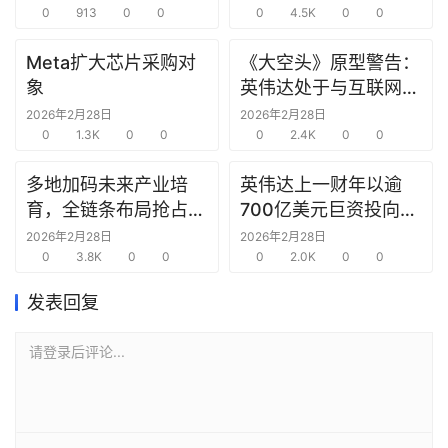
选
0
913
0
0
0
4.5K
0
0
报
告
Meta扩大芯片采购对
《大空头》原型警告：
象
英伟达处于与互联网泡
沫时期思科同样的“危
创
2026年2月28日
2026年2月28日
0
1.3K
0
0
险境地”
0
2.4K
0
0
投
之
多地加码未来产业培
英伟达上一财年以逾
窗
育，全链条布局抢占新
700亿美元巨资投向合
赛道先机
作方，竭力巩固AI芯片
2026年2月28日
2026年2月28日
商
0
3.8K
0
0
需求
0
2.0K
0
0
机
链
发表回复
合
圈
请登录后评论...