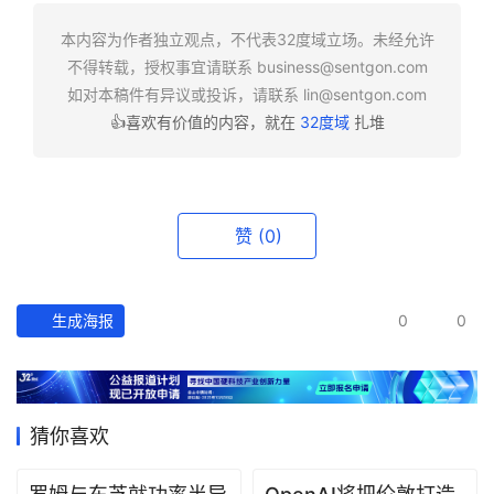
快
报
本内容为作者独立观点，不代表32度域立场。未经允许
不得转载，授权事宜请联系
business@sentgon.com
资
如对本稿件有异议或投诉，请联系
lin@sentgon.com
讯
👍喜欢有价值的内容，就在
32度域
扎堆
精
选
头
赞
(0)
条
深
度
生成海报
0
0
产
经
数
猜你喜欢
据