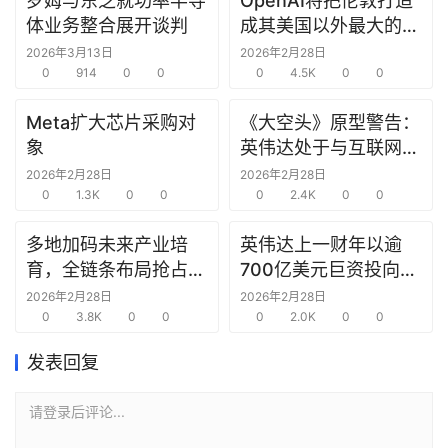
罗姆与东芝就功率半导
OpenAI将把伦敦打造
研
体业务整合展开谈判
成其美国以外最大的研
选
究中心
2026年3月13日
2026年2月28日
报
0
914
0
0
0
4.5K
0
0
告
Meta扩大芯片采购对
《大空头》原型警告：
创
象
英伟达处于与互联网泡
投
沫时期思科同样的“危
2026年2月28日
2026年2月28日
之
0
1.3K
0
0
险境地”
0
2.4K
0
0
窗
多地加码未来产业培
英伟达上一财年以逾
育，全链条布局抢占新
700亿美元巨资投向合
商
赛道先机
作方，竭力巩固AI芯片
机
2026年2月28日
2026年2月28日
0
3.8K
0
0
需求
0
2.0K
0
0
链
合
发表回复
圈
请登录后评论...