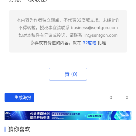
快
报
本内容为作者独立观点，不代表32度域立场。未经允许
不得转载，授权事宜请联系
business@sentgon.com
资
如对本稿件有异议或投诉，请联系
lin@sentgon.com
讯
👍喜欢有价值的内容，就在
32度域
扎堆
精
选
头
赞
(0)
条
深
度
生成海报
0
0
产
经
数
猜你喜欢
据