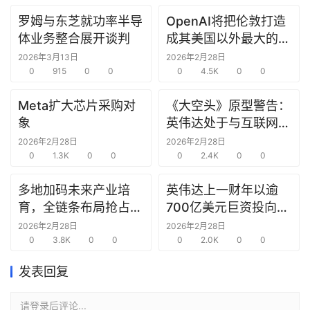
罗姆与东芝就功率半导
OpenAI将把伦敦打造
研
体业务整合展开谈判
成其美国以外最大的研
选
究中心
报
2026年3月13日
2026年2月28日
告
0
915
0
0
0
4.5K
0
0
Meta扩大芯片采购对
《大空头》原型警告：
创
象
英伟达处于与互联网泡
投
沫时期思科同样的“危
2026年2月28日
2026年2月28日
之
0
1.3K
0
0
险境地”
0
2.4K
0
0
窗
多地加码未来产业培
英伟达上一财年以逾
商
育，全链条布局抢占新
700亿美元巨资投向合
机
赛道先机
作方，竭力巩固AI芯片
2026年2月28日
2026年2月28日
链
0
3.8K
0
0
需求
0
2.0K
0
0
合
圈
发表回复
请登录后评论...