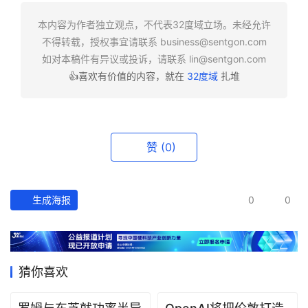
快
报
本内容为作者独立观点，不代表32度域立场。未经允许
不得转载，授权事宜请联系
business@sentgon.com
资
如对本稿件有异议或投诉，请联系
lin@sentgon.com
讯
👍喜欢有价值的内容，就在
32度域
扎堆
精
选
头
赞
(0)
条
深
度
生成海报
0
0
产
经
数
猜你喜欢
据