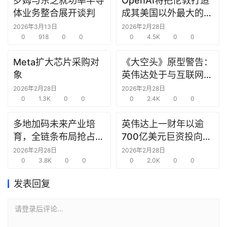
罗姆与东芝就功率半导
OpenAI将把伦敦打造
研
体业务整合展开谈判
成其美国以外最大的研
选
究中心
2026年3月13日
2026年2月28日
报
0
918
0
0
0
4.5K
0
0
告
Meta扩大芯片采购对
《大空头》原型警告：
创
象
英伟达处于与互联网泡
投
沫时期思科同样的“危
2026年2月28日
2026年2月28日
之
0
1.3K
0
0
险境地”
0
2.4K
0
0
窗
多地加码未来产业培
英伟达上一财年以逾
育，全链条布局抢占新
700亿美元巨资投向合
商
赛道先机
作方，竭力巩固AI芯片
机
2026年2月28日
2026年2月28日
0
3.8K
0
0
需求
0
2.0K
0
0
链
合
发表回复
圈
请登录后评论...