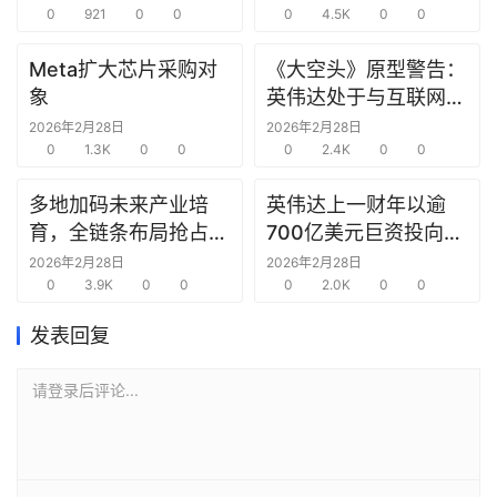
选
0
921
0
0
0
4.5K
0
0
报
告
Meta扩大芯片采购对
《大空头》原型警告：
象
英伟达处于与互联网泡
沫时期思科同样的“危
创
2026年2月28日
2026年2月28日
0
1.3K
0
0
险境地”
0
2.4K
0
0
投
之
多地加码未来产业培
英伟达上一财年以逾
窗
育，全链条布局抢占新
700亿美元巨资投向合
赛道先机
作方，竭力巩固AI芯片
2026年2月28日
2026年2月28日
商
0
3.9K
0
0
需求
0
2.0K
0
0
机
链
发表回复
合
圈
请登录后评论...