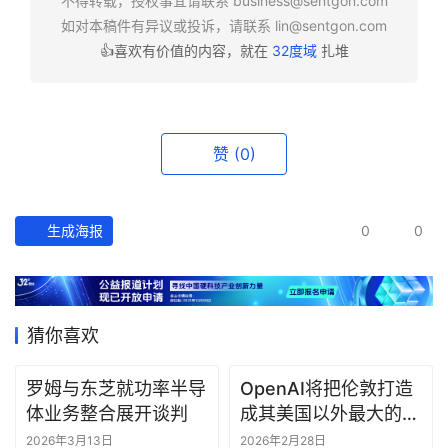
不得转载，授权事宜请联系
business@sentgon.com
如对本稿件有异议或投诉，请联系
lin@sentgon.com
👍喜欢有价值的内容，就在
32度域
扎堆
资
讯
精
选
赞
(0)
头
条
深
生成海报
0
0
度
产
经
猜你喜欢
数
据
罗姆与东芝就功率半导
OpenAI将把伦敦打造
体业务整合展开谈判
成其美国以外最大的研
研
究中心
2026年3月13日
2026年2月28日