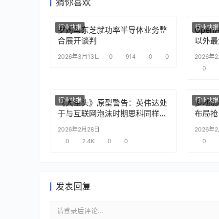
猜你喜欢
行业快报
行业快报
罗姆与东芝就功率半导体业务整
Ope
合展开谈判
以外最
2026年3月13日
0
914
0
0
2026年
0
行业快报
行业快报
《大空头》原型警告：英伟达处
多地加
于与互联网泡沫时期思科同样的
布局抢
“危险境地”
2026年2月28日
2026年
0
2.4K
0
0
0
发表回复
请登录后评论...