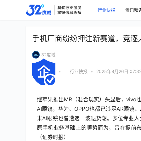
行业快报
资讯精
手机厂商纷纷押注新赛道，竞逐
32度域
•
行业快报
•
2025年8月26日 07:3
继苹果推出MR（混合现实）头显后，viv
AI眼镜，华为、OPPO也都已涉足AR眼
米AI眼镜也曾遭遇一波退货潮。多位专业
原手机业务基础上的顺势而为，旨在提前
（证券时报）