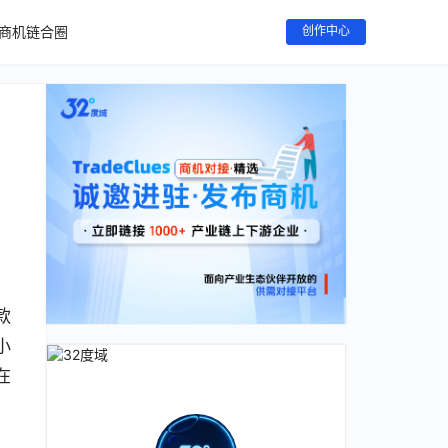
商机链合圈
创作中心
款
小
在
。