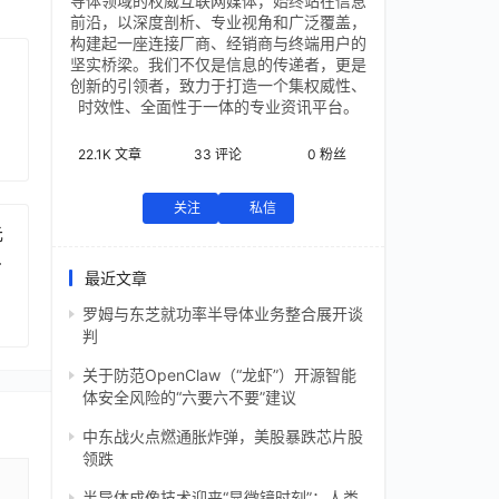
导体领域的权威互联网媒体，始终站在信息
前沿，以深度剖析、专业视角和广泛覆盖，
构建起一座连接厂商、经销商与终端用户的
坚实桥梁。我们不仅是信息的传递者，更是
创新的引领者，致力于打造一个集权威性、
时效性、全面性于一体的专业资讯平台。
22.1K
文章
33
评论
0
粉丝
关注
私信
元
芯
最近文章
罗姆与东芝就功率半导体业务整合展开谈
判
关于防范OpenClaw（“龙虾”）开源智能
体安全风险的“六要六不要”建议
中东战火点燃通胀炸弹，美股暴跌芯片股
领跌
半导体成像技术迎来“显微镜时刻”：人类