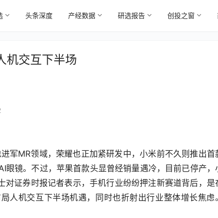
选
头条深度
产经数据
研选报告
创投之窗
人机交互下半场
2
o也进军MR领域，荣耀也正加紧研发中，小米前不久则推出首
镜、AI眼镜。不过，苹果首款头显曾经销量遇冷，目前已停产，
人士对证券时报记者表示，手机行业纷纷押注新赛道背后，是
布局人机交互下半场机遇，同时也折射出行业整体增长焦虑