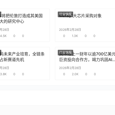
行业快报
nAI将把伦敦打造成其美国
Meta扩大芯片采购对象
大的研究中心
2月28日
2026年2月28日
4.5K
0
0
0
1.3K
0
0
行业快报
码未来产业培育，全链条
英伟达上一财年以逾700亿美
占新赛道先机
巨资投向合作方，竭力巩固AI
片需求
2月28日
2026年2月28日
3.8K
0
0
0
2.0K
0
0