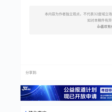
本内容为作者独立观点，不代表32度域立
如对本稿件有
👍喜欢
分享到: