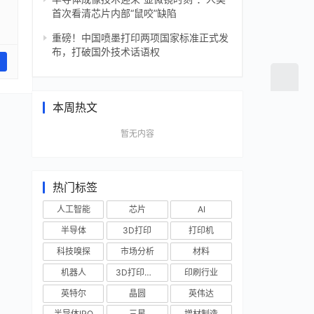
首次看清芯片内部“鼠咬”缺陷
重磅！中国喷墨打印两项国家标准正式发
布，打破国外技术话语权
本周热文
暂无内容
热门标签
人工智能
芯片
AI
半导体
3D打印
打印机
科技嗅探
市场分析
材料
机器人
3D打印技术
印刷行业
英特尔
晶圆
英伟达
半导体IPO
三星
增材制造