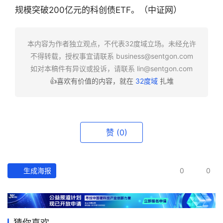
业
规模突破200亿元的科创债ETF。（中证网）
快
报
本内容为作者独立观点，不代表32度域立场。未经允许
资
不得转载，授权事宜请联系
business@sentgon.com
讯
如对本稿件有异议或投诉，请联系
lin@sentgon.com
精
👍喜欢有价值的内容，就在
32度域
扎堆
选
头
条
赞
(0)
深
度
生成海报
0
0
产
经
数
据
猜你喜欢