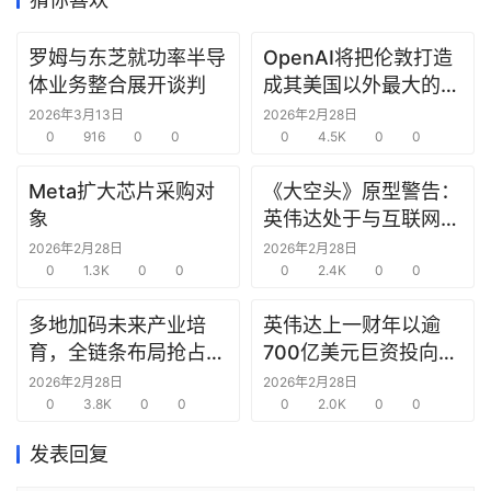
研
罗姆与东芝就功率半导
OpenAI将把伦敦打造
选
体业务整合展开谈判
成其美国以外最大的研
报
究中心
2026年3月13日
2026年2月28日
告
0
916
0
0
0
4.5K
0
0
创
Meta扩大芯片采购对
《大空头》原型警告：
投
象
英伟达处于与互联网泡
之
沫时期思科同样的“危
2026年2月28日
2026年2月28日
窗
0
1.3K
0
0
险境地”
0
2.4K
0
0
多地加码未来产业培
英伟达上一财年以逾
商
育，全链条布局抢占新
700亿美元巨资投向合
机
链
赛道先机
作方，竭力巩固AI芯片
2026年2月28日
2026年2月28日
合
0
3.8K
0
0
需求
0
2.0K
0
0
圈
发表回复