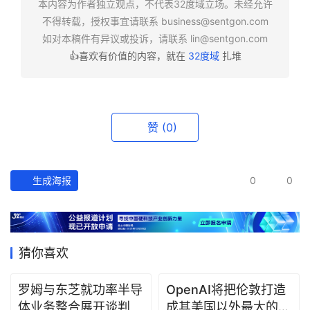
本内容为作者独立观点，不代表32度域立场。未经允许
报
不得转载，授权事宜请联系
business@sentgon.com
如对本稿件有异议或投诉，请联系
lin@sentgon.com
资
👍喜欢有价值的内容，就在
32度域
扎堆
讯
精
选
赞
(0)
头
条
深
生成海报
0
0
度
产
经
猜你喜欢
数
据
罗姆与东芝就功率半导
OpenAI将把伦敦打造
体业务整合展开谈判
成其美国以外最大的研