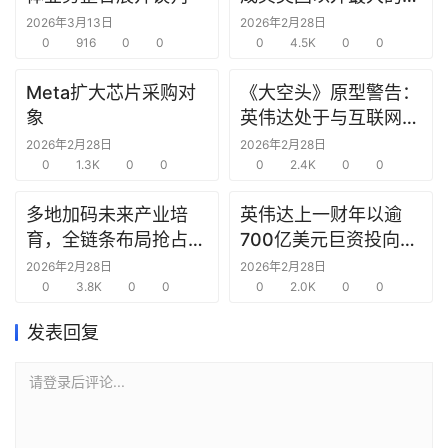
研
究中心
2026年3月13日
2026年2月28日
选
0
916
0
0
0
4.5K
0
0
报
告
Meta扩大芯片采购对
《大空头》原型警告：
象
英伟达处于与互联网泡
创
沫时期思科同样的“危
2026年2月28日
2026年2月28日
投
0
1.3K
0
0
险境地”
0
2.4K
0
0
之
窗
多地加码未来产业培
英伟达上一财年以逾
育，全链条布局抢占新
700亿美元巨资投向合
商
赛道先机
作方，竭力巩固AI芯片
2026年2月28日
2026年2月28日
机
0
3.8K
0
0
需求
0
2.0K
0
0
链
合
发表回复
圈
请登录后评论...