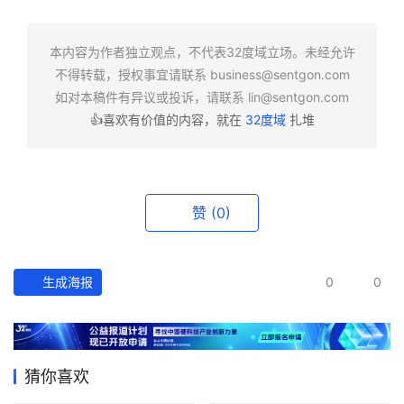
快
报
本内容为作者独立观点，不代表32度域立场。未经允许
不得转载，授权事宜请联系
business@sentgon.com
资
如对本稿件有异议或投诉，请联系
lin@sentgon.com
讯
👍喜欢有价值的内容，就在
32度域
扎堆
精
选
头
赞
(0)
条
深
度
生成海报
0
0
产
经
数
猜你喜欢
据