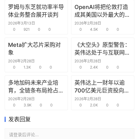
罗姆与东芝就功率半导
OpenAI将把伦敦打造
研
体业务整合展开谈判
成其美国以外最大的研
选
究中心
报
2026年3月13日
2026年2月28日
0
921
0
0
0
4.5K
0
0
告
Meta扩大芯片采购对
《大空头》原型警告：
创
象
英伟达处于与互联网泡
投
沫时期思科同样的“危
2026年2月28日
2026年2月28日
之
0
1.3K
0
0
险境地”
0
2.4K
0
0
窗
多地加码未来产业培
英伟达上一财年以逾
商
育，全链条布局抢占新
700亿美元巨资投向合
机
赛道先机
作方，竭力巩固AI芯片
2026年2月28日
2026年2月28日
链
0
3.9K
0
0
需求
0
2.0K
0
0
合
圈
发表回复
请登录后评论...