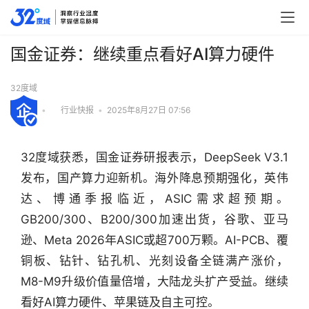
国金证券：继续重点看好AI算力硬件
32度域
•
行业快报
•
2025年8月27日 07:56
32度域获悉，国金证券研报表示，DeepSeek V3.1
发布，国产算力迎新机。海外降息预期强化，英伟
达、博通季报临近，ASIC需求超预期。
GB200/300、B200/300加速出货，谷歌、亚马
逊、Meta 2026年ASIC或超700万颗。AI-PCB、覆
铜板、钻针、钻孔机、光刻设备全链满产涨价，
M8-M9升级价值量倍增，大陆龙头扩产受益。继续
行
看好AI算力硬件、苹果链及自主可控。
业