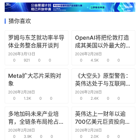
据
猜你喜欢
研
选
罗姆与东芝就功率半导
OpenAI将把伦敦打造
报
体业务整合展开谈判
成其美国以外最大的研
告
究中心
2026年3月13日
2026年2月28日
0
921
0
0
0
4.5K
0
0
创
投
Meta扩大芯片采购对
《大空头》原型警告：
之
象
英伟达处于与互联网泡
窗
沫时期思科同样的“危
2026年2月28日
2026年2月28日
0
1.3K
0
0
险境地”
0
2.4K
0
0
商
机
多地加码未来产业培
英伟达上一财年以逾
链
育，全链条布局抢占新
700亿美元巨资投向合
合
赛道先机
作方，竭力巩固AI芯片
2026年2月28日
2026年2月28日
圈
0
3.9K
0
0
需求
0
2.0K
0
0