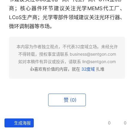
行
商；核心器件环节建议关注光学MEMS代工厂、
业
LCoS生产商；光学零部件领域建议关注光环行器、
快
微环调制器等市场。
报
资
本内容为作者独立观点，不代表32度域立场。未经允许
讯
不得转载，授权事宜请联系
business@sentgon.com
精
如对本稿件有异议或投诉，请联系
lin@sentgon.com
选
👍喜欢有价值的内容，就在
32度域
扎堆
头
条
深
赞
(0)
度
产
生成海报
0
0
经
数