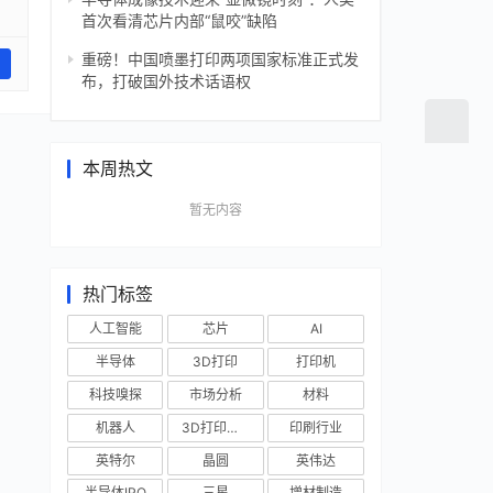
首次看清芯片内部“鼠咬”缺陷
重磅！中国喷墨打印两项国家标准正式发
布，打破国外技术话语权
本周热文
暂无内容
热门标签
人工智能
芯片
AI
半导体
3D打印
打印机
科技嗅探
市场分析
材料
机器人
3D打印技术
印刷行业
英特尔
晶圆
英伟达
半导体IPO
三星
增材制造