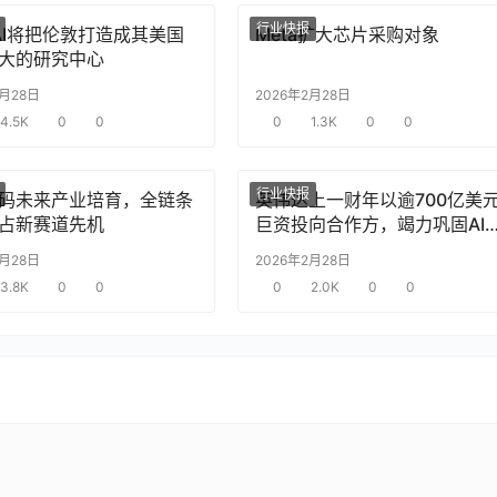
行业快报
nAI将把伦敦打造成其美国
Meta扩大芯片采购对象
大的研究中心
2月28日
2026年2月28日
4.5K
0
0
0
1.3K
0
0
行业快报
码未来产业培育，全链条
英伟达上一财年以逾700亿美
占新赛道先机
巨资投向合作方，竭力巩固AI
片需求
2月28日
2026年2月28日
3.8K
0
0
0
2.0K
0
0