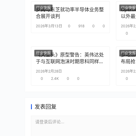
行业快报
行业快报
罗姆与东芝就功率半导体业务整
Ope
合展开谈判
以外最
2026年3月13日
0
918
0
0
2026年
0
行业快报
行业快报
《大空头》原型警告：英伟达处
多地加
于与互联网泡沫时期思科同样的
布局抢
“危险境地”
2026年2月28日
2026年
0
2.4K
0
0
0
发表回复
请登录后评论...