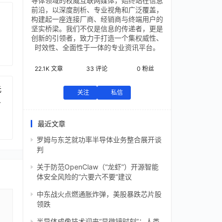
导体领域的权威互联网媒体，始终站在信息
前沿，以深度剖析、专业视角和广泛覆盖，
构建起一座连接厂商、经销商与终端用户的
坚实桥梁。我们不仅是信息的传递者，更是
创新的引领者，致力于打造一个集权威性、
时效性、全面性于一体的专业资讯平台。
22.1K
文章
33
评论
0
粉丝
元
关注
私信
芯
最近文章
罗姆与东芝就功率半导体业务整合展开谈
判
关于防范OpenClaw（“龙虾”）开源智能
体安全风险的“六要六不要”建议
中东战火点燃通胀炸弹，美股暴跌芯片股
领跌
半导体成像技术迎来“显微镜时刻”：人类