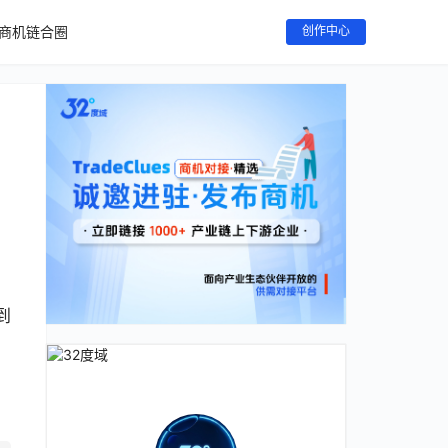
商机链合圈
创作中心
到
，
，