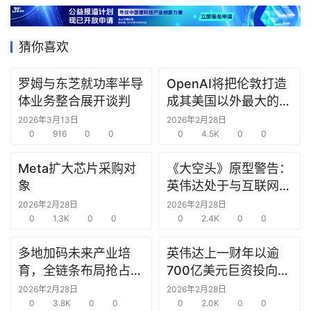
据
猜你喜欢
研
选
罗姆与东芝就功率半导
OpenAI将把伦敦打造
报
体业务整合展开谈判
成其美国以外最大的研
告
究中心
2026年3月13日
2026年2月28日
0
916
0
0
0
4.5K
0
0
创
投
Meta扩大芯片采购对
《大空头》原型警告：
之
象
英伟达处于与互联网泡
窗
沫时期思科同样的“危
2026年2月28日
2026年2月28日
0
1.3K
0
0
险境地”
0
2.4K
0
0
商
机
多地加码未来产业培
英伟达上一财年以逾
链
育，全链条布局抢占新
700亿美元巨资投向合
合
赛道先机
作方，竭力巩固AI芯片
2026年2月28日
2026年2月28日
圈
0
3.8K
0
0
需求
0
2.0K
0
0