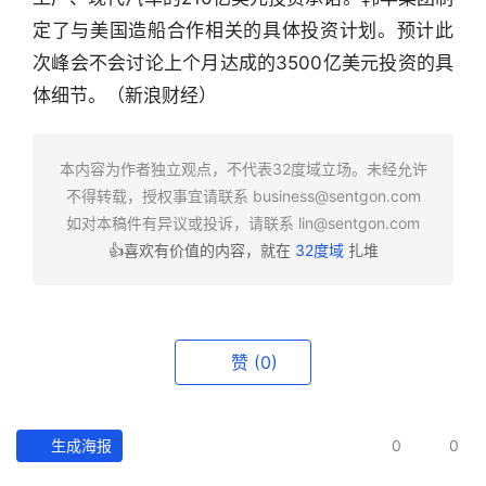
行
定了与美国造船合作相关的具体投资计划。预计此
业
次峰会不会讨论上个月达成的3500亿美元投资的具
快
体细节。（新浪财经）
报
资
本内容为作者独立观点，不代表32度域立场。未经允许
讯
不得转载，授权事宜请联系
business@sentgon.com
精
如对本稿件有异议或投诉，请联系
lin@sentgon.com
选
👍喜欢有价值的内容，就在
32度域
扎堆
头
条
深
赞
(0)
度
产
生成海报
0
0
经
数