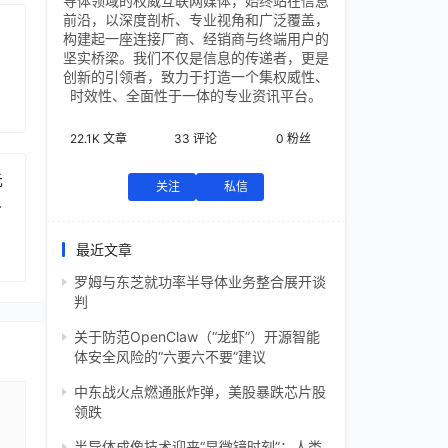
导体领域的权威互联网媒体，始终站在信息
前沿，以深度剖析、专业视角和广泛覆盖，
构建起一座连接厂商、经销商与终端用户的
坚实桥梁。我们不仅是信息的传递者，更是
创新的引领者，致力于打造一个集权威性、
时效性、全面性于一体的专业资讯平台。
22.1K
文章
33
评论
0
粉丝
元
关注
私信
芯
最近文章
罗姆与东芝就功率半导体业务整合展开谈
判
关于防范OpenClaw（“龙虾”）开源智能
体安全风险的“六要六不要”建议
中东战火点燃通胀炸弹，美股暴跌芯片股
领跌
半导体成像技术迎来“显微镜时刻”：人类