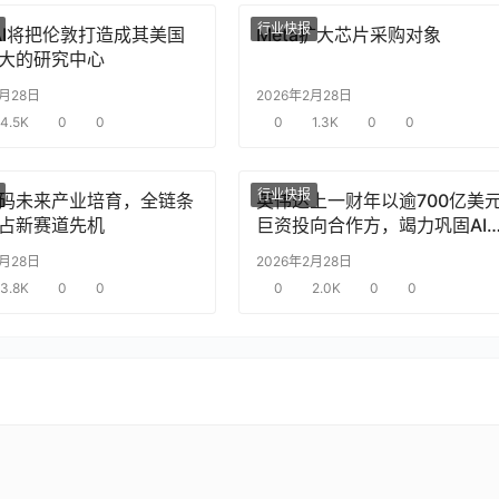
行业快报
nAI将把伦敦打造成其美国
Meta扩大芯片采购对象
大的研究中心
2月28日
2026年2月28日
4.5K
0
0
0
1.3K
0
0
行业快报
码未来产业培育，全链条
英伟达上一财年以逾700亿美
占新赛道先机
巨资投向合作方，竭力巩固AI
片需求
2月28日
2026年2月28日
3.8K
0
0
0
2.0K
0
0