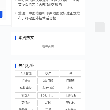
首次看清芯片内部“鼠咬”缺陷
重磅！中国喷墨打印两项国家标准正式发
布，打破国外技术话语权
本周热文
暂无内容
热门标签
人工智能
芯片
AI
半导体
3D打印
打印机
科技嗅探
市场分析
材料
机器人
3D打印技术
印刷行业
英特尔
晶圆
英伟达
半导体IPO
三星
增材制造