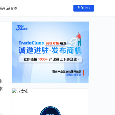
商机链合圈
创作中心
本
本
，