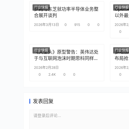
行业快报
行业快报
罗姆与东芝就功率半导体业务整
Ope
合展开谈判
以外最
2026年3月13日
0
915
0
0
2026年
0
行业快报
行业快报
《大空头》原型警告：英伟达处
多地加
于与互联网泡沫时期思科同样的
布局抢
“危险境地”
2026年2月28日
2026年
0
2.4K
0
0
0
发表回复
请登录后评论...