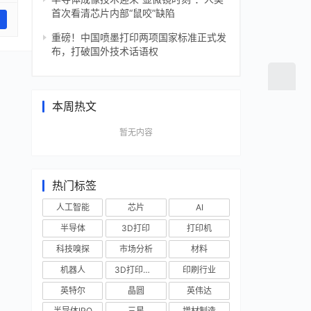
首次看清芯片内部“鼠咬”缺陷
重磅！中国喷墨打印两项国家标准正式发
布，打破国外技术话语权
本周热文
暂无内容
热门标签
人工智能
芯片
AI
半导体
3D打印
打印机
科技嗅探
市场分析
材料
机器人
3D打印技术
印刷行业
英特尔
晶圆
英伟达
半导体IPO
三星
增材制造