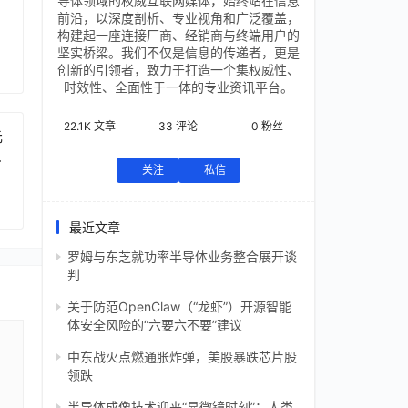
导体领域的权威互联网媒体，始终站在信息
前沿，以深度剖析、专业视角和广泛覆盖，
构建起一座连接厂商、经销商与终端用户的
坚实桥梁。我们不仅是信息的传递者，更是
创新的引领者，致力于打造一个集权威性、
时效性、全面性于一体的专业资讯平台。
22.1K
文章
33
评论
0
粉丝
元
芯
关注
私信
最近文章
罗姆与东芝就功率半导体业务整合展开谈
判
关于防范OpenClaw（“龙虾”）开源智能
体安全风险的“六要六不要”建议
中东战火点燃通胀炸弹，美股暴跌芯片股
领跌
半导体成像技术迎来“显微镜时刻”：人类