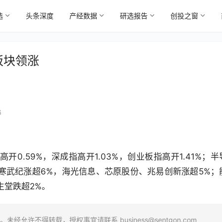
选
头条深度
产经数据
研选报告
创投之窗
板块领涨
6
0.59%，深成指高开1.03%，创业板指高开1.41%；半
寒武纪涨超6%，海光信息、芯原股份、兆易创新涨超5%；
生堂跌超2%。
场。未经允许不得转载，授权事宜请联系
business@sentgon.com