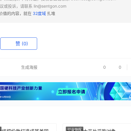
异议或投诉，请联系
lin@sentgon.com
有价值的内容，就在
32度域
扎堆
赞
(0)
生成海报
0
0
行业快报