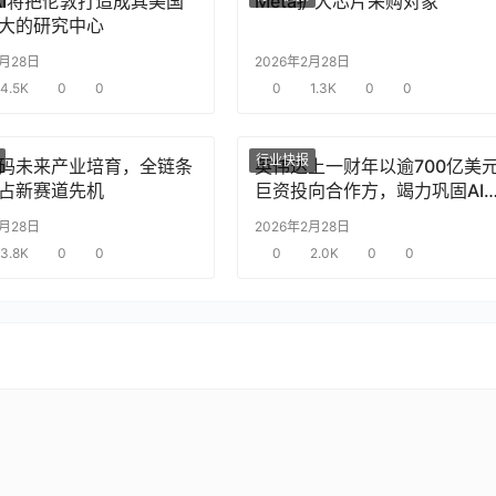
nAI将把伦敦打造成其美国
Meta扩大芯片采购对象
大的研究中心
2月28日
2026年2月28日
4.5K
0
0
0
1.3K
0
0
行业快报
码未来产业培育，全链条
英伟达上一财年以逾700亿美
占新赛道先机
巨资投向合作方，竭力巩固AI
片需求
2月28日
2026年2月28日
3.8K
0
0
0
2.0K
0
0