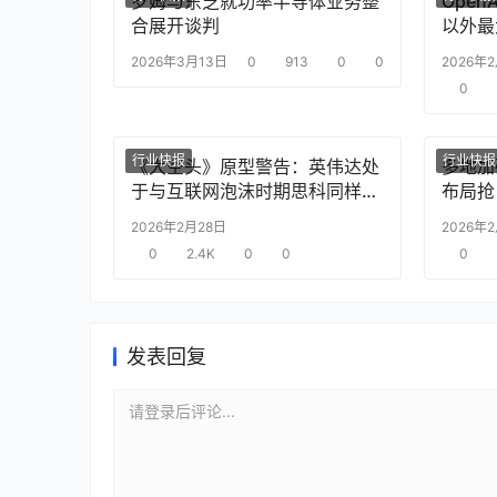
罗姆与东芝就功率半导体业务整
Ope
合展开谈判
以外最
2026年3月13日
0
913
0
0
2026年
0
行业快报
行业快报
《大空头》原型警告：英伟达处
多地加
于与互联网泡沫时期思科同样的
布局抢
“危险境地”
2026年2月28日
2026年
0
2.4K
0
0
0
发表回复
请登录后评论...