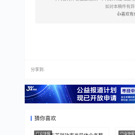
如对本稿件有
👍喜欢
分享到:
猜你喜欢
行业快报
行业快报