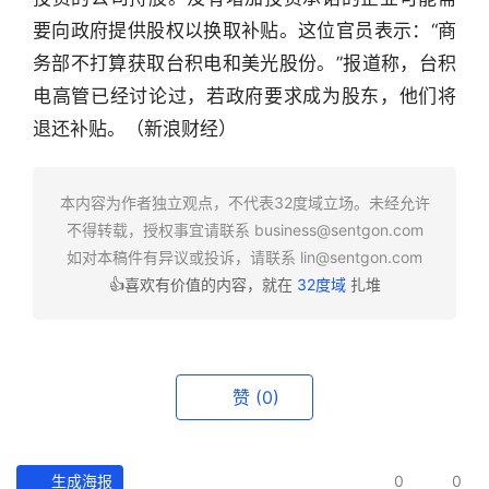
要向政府提供股权以换取补贴。这位官员表示：“商
行
业
务部不打算获取台积电和美光股份。”报道称，台积
快
电高管已经讨论过，若政府要求成为股东，他们将
报
退还补贴。（新浪财经）
资
讯
本内容为作者独立观点，不代表32度域立场。未经允许
精
不得转载，授权事宜请联系
business@sentgon.com
选
如对本稿件有异议或投诉，请联系
lin@sentgon.com
👍喜欢有价值的内容，就在
32度域
扎堆
头
条
深
度
赞
(0)
产
经
生成海报
0
0