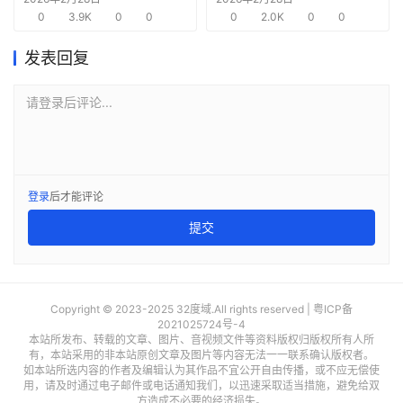
0
3.9K
0
0
需求
0
2.0K
0
0
发表回复
请登录后评论...
登录
后才能评论
提交
Copyright © 2023-2025 32度域.All rights reserved |
粤ICP备
2021025724号-4
本站所发布、转载的文章、图片、音视频文件等资料版权归版权所有人所
有，本站采用的非本站原创文章及图片等内容无法一一联系确认版权者。
如本站所选内容的作者及编辑认为其作品不宜公开自由传播，或不应无偿使
用，请及时通过电子邮件或电话通知我们，以迅速采取适当措施，避免给双
方造成不必要的经济损失。