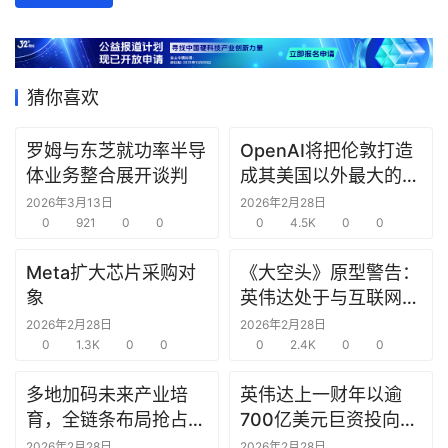
数
据
研
猜你喜欢
选
报
罗姆与东芝就功率半导
OpenAI将把伦敦打造
告
体业务整合展开谈判
成其美国以外最大的研
究中心
2026年3月13日
2026年2月28日
创
0
921
0
0
0
4.5K
0
0
投
之
Meta扩大芯片采购对
《大空头》原型警告：
窗
象
英伟达处于与互联网泡
沫时期思科同样的“危
2026年2月28日
2026年2月28日
商
0
1.3K
0
0
险境地”
0
2.4K
0
0
机
多地加码未来产业培
英伟达上一财年以逾
链
合
育，全链条布局抢占新
700亿美元巨资投向合
圈
赛道先机
作方，竭力巩固AI芯片
2026年2月28日
2026年2月28日