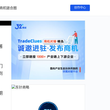
商机链合圈
创作中心
著
门
到
期