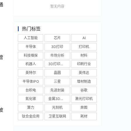
通
暂无内容
热门标签
人工智能
芯片
AI
半导体
3D打印
打印机
科技嗅探
市场分析
材料
管
机器人
3D打印技术
印刷行业
英特尔
晶圆
英伟达
半导体IPO
三星
增材制造
台积电
先进封装
谷歌
氮化镓
金属3D打印
激光打印机
算力
光刻机
奔图
 
钛合金应用
卫星互联网
耗材