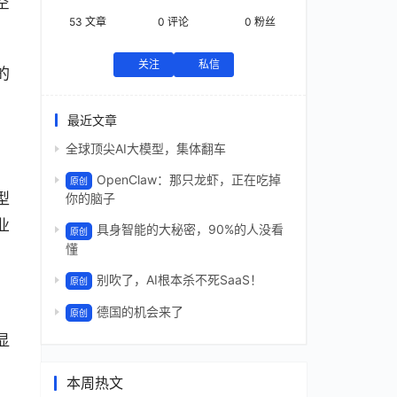
空
53
文章
0
评论
0
粉丝
关注
私信
的
最近文章
全球顶尖AI大模型，集体翻车
OpenClaw：那只龙虾，正在吃掉
原创
 
你的脑子
业
具身智能的大秘密，90%的人没看
原创
懂
别吹了，AI根本杀不死SaaS！
原创
德国的机会来了
原创
显
本周热文