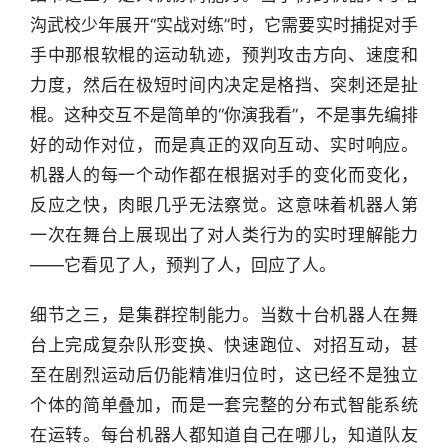
沟武校少年展开“实战对练”时，它需要实时捕捉对手
研
手中那根软棍的运动轨迹，预判攻击方向、速度和
选
报
力度，然后在极短时间内决定是格挡、突刺还是扯
告
棍。这种交互不是简单的“你演我看”，不是事先编排
好的动作对位，而是真正的双向互动、实时响应。
创
机器人的每一个动作都在根据对手的变化而变化，
投
反应之快，肉眼几乎无法察觉。这意味着机器人第
之
窗
一次在舞台上展现出了对人类行为的实时理解能力
——它看见了人，预判了人，回应了人。
商
机
细节之三，是集群控制能力。当数十台机器人在舞
链
台上完成复杂队形变换、快速跑位、对招互动，甚
合
至在剧烈运动后仍能精准归位时，这已经不是独立
圈
个体的简单叠加，而是一套完整的分布式智能系统
在运转。每台机器人都知道自己在哪儿，知道队友