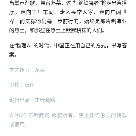
当掌声渐歇，舞台落幕，这些“钢铁舞者”将走出演播
厅，走向工厂车间、走入寻常人家、走向广阔世
界。而支撑他们每一步前行的，始终是那片制造业
的热土，和那些在热土上默默耕耘的人们。
在“物理AI”的时代，中国正在用自己的方式，书写答
案。
本文作者 | 东叔
审校 | 童任
编辑出品 | 东针商略
©2025 东针商略 版权所有。禁止任何形式的转载
或使用。