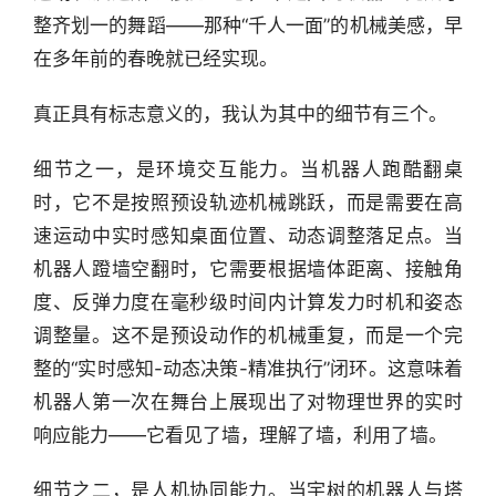
快
整齐划一的舞蹈——那种“千人一面”的机械美感，早
报
在多年前的春晚就已经实现。
资
真正具有标志意义的，我认为其中的细节有三个。
讯
精
细节之一，是环境交互能力。当机器人跑酷翻桌
选
时，它不是按照预设轨迹机械跳跃，而是需要在高
速运动中实时感知桌面位置、动态调整落足点。当
头
机器人蹬墙空翻时，它需要根据墙体距离、接触角
条
度、反弹力度在毫秒级时间内计算发力时机和姿态
深
度
调整量。这不是预设动作的机械重复，而是一个完
整的“实时感知-动态决策-精准执行”闭环。这意味着
产
机器人第一次在舞台上展现出了对物理世界的实时
经
响应能力——它看见了墙，理解了墙，利用了墙。
数
据
细节之二，是人机协同能力。当宇树的机器人与塔