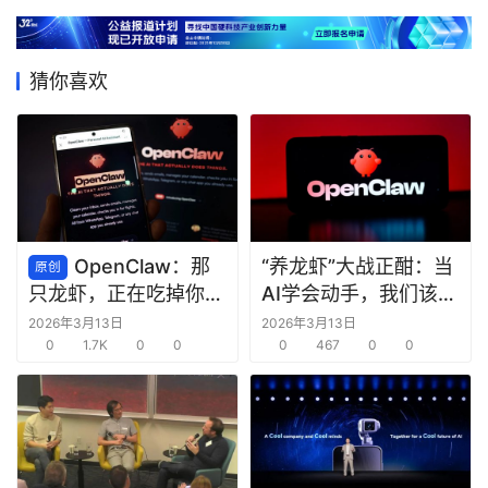
猜你喜欢
OpenClaw：那
“养龙虾”大战正酣：当
原创
AI学会动手，我们该欢
只龙虾，正在吃掉你的
呼还是警惕？
脑子
2026年3月13日
2026年3月13日
0
1.7K
0
0
0
467
0
0