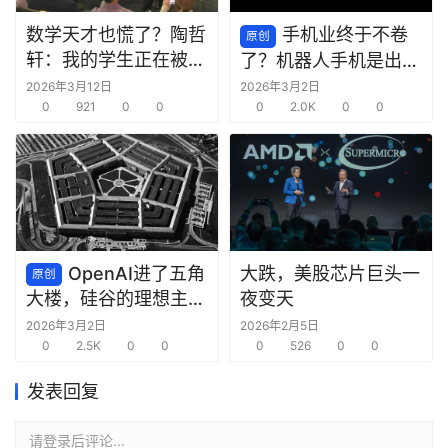
数学天才也慌了？陶哲
手机业终于不卷
原创
轩：我的学生正在被
了？机器人手机是出路
AI“毁掉”
还是死路？
2026年3月12日
2026年3月2日
0
921
0
0
0
2.0K
0
0
OpenAI进了五角
大跌，美股芯片巨头一
原创
夜变天
大楼，硅谷的理想主义
死了
2026年3月2日
2026年2月5日
0
2.5K
0
0
0
526
0
0
发表回复
请登录后评论...