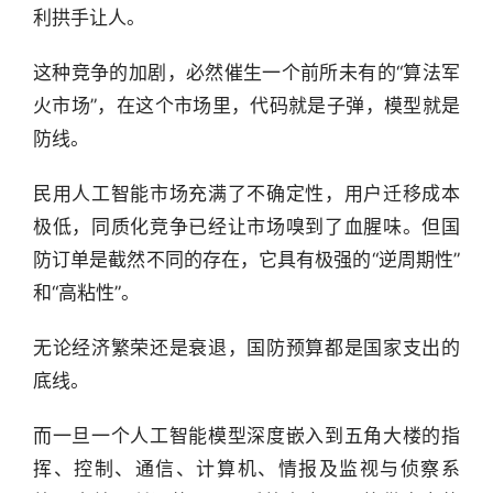
资
利拱手让人。
讯
精
这种竞争的加剧，必然催生一个前所未有的“算法军
选
火市场”，在这个市场里，代码就是子弹，模型就是
防线。
头
条
民用人工智能市场充满了不确定性，用户迁移成本
深
度
极低，同质化竞争已经让市场嗅到了血腥味。但国
防订单是截然不同的存在，它具有极强的“逆周期性”
产
和“高粘性”。
经
数
无论经济繁荣还是衰退，国防预算都是国家支出的
据
底线。
研
而一旦一个人工智能模型深度嵌入到五角大楼的指
选
挥、控制、通信、计算机、情报及监视与侦察系
报