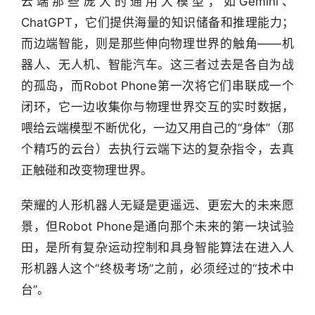
云端那些庞大的通用大模型，如Gemini、
ChatGPT，它们提供海量的知识储备和推理能力；
资
而边端智能，则是那些伸向物理世界的触角——机
讯
精
器人、无人机、智能汽车。这三者过去是各自为战
选
的孤岛，而Robot Phone第一次将它们串联成一个
闭环，它一边收集你与物理世界交互的实时数据，
头
喂给云端模型不断优化，一边又用自己的“身体”（那
条
个精巧的云台）去执行云端下达的复杂指令，去真
深
度
正触碰和改变物理世界。
荣耀的人形机器人无疑是更遥远、更宏大的未来愿
产
经
景，但Robot Phone是通向那个未来的第一块试验
数
田，是所有复杂运动控制和具身智能算法在进入人
据
形机器人这个“终极考场”之前，必须经过的“技术中
台”。
研