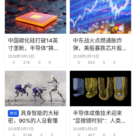
中国碳化硅打破14英
中东战火点燃通胀炸
寸垄断，半导体“换道
弹，美股暴跌芯片股领
超车”时机已至？
跌
2026年3月13日
2026年3月13日
0
3.1K
0
0
0
633
0
0
具身智能的大秘
半导体成像技术迎来
原创
“显微镜时刻”：人类首
密，90%的人没看懂
次看清芯片内部“鼠咬”
2026年3月11日
2026年3月4日
0
51.4K
0
0
缺陷
0
407
0
0