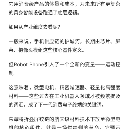
选
它用消费级产品的体量和成本，为未来所有更复杂
报
的具身智能设备跑通了底层逻辑。
告
如果从产业维度去看呢？
创
投
一般来说，手机供应链的护城河，长期由芯片、屏
之
幕、摄像头模组这些核心器件定义。
窗
但Robot Phone引入了一个全新的变量——运动控
商
机
制。
链
合
这意味着，微型电机、精密减速器、轻量化高强度
圈
材料——这些过去在工业机器人领域才被频繁提及
的词汇，成了下一代消费电子终端的关键词。
荣耀将折叠屏铰链的航天级材料技术下放至微型电
机的核心组件，就是一场供给侧的革命。它预示