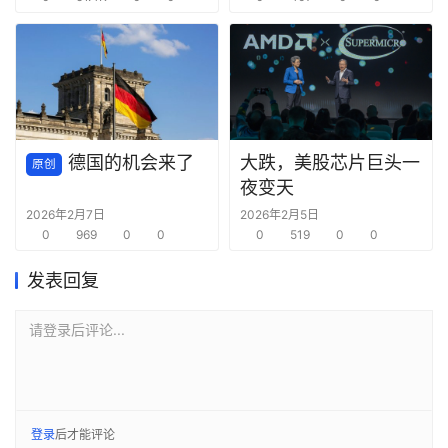
德国的机会来了
大跌，美股芯片巨头一
原创
夜变天
2026年2月7日
2026年2月5日
0
969
0
0
0
519
0
0
发表回复
请登录后评论...
登录
后才能评论