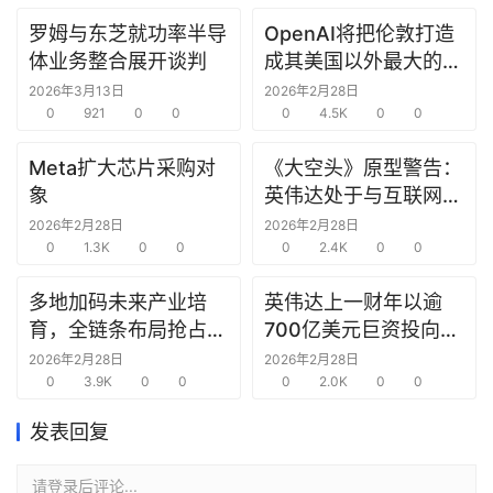
罗姆与东芝就功率半导
OpenAI将把伦敦打造
研
体业务整合展开谈判
成其美国以外最大的研
选
究中心
报
2026年3月13日
2026年2月28日
告
0
921
0
0
0
4.5K
0
0
Meta扩大芯片采购对
《大空头》原型警告：
创
象
英伟达处于与互联网泡
投
沫时期思科同样的“危
2026年2月28日
2026年2月28日
之
0
1.3K
0
0
险境地”
0
2.4K
0
0
窗
多地加码未来产业培
英伟达上一财年以逾
商
育，全链条布局抢占新
700亿美元巨资投向合
机
赛道先机
作方，竭力巩固AI芯片
2026年2月28日
2026年2月28日
链
0
3.9K
0
0
需求
0
2.0K
0
0
合
圈
发表回复
请登录后评论...