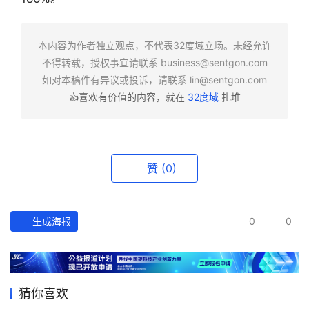
快
报
本内容为作者独立观点，不代表32度域立场。未经允许
不得转载，授权事宜请联系
business@sentgon.com
资
如对本稿件有异议或投诉，请联系
lin@sentgon.com
讯
👍喜欢有价值的内容，就在
32度域
扎堆
精
选
头
赞
(0)
条
深
度
生成海报
0
0
产
经
数
猜你喜欢
据