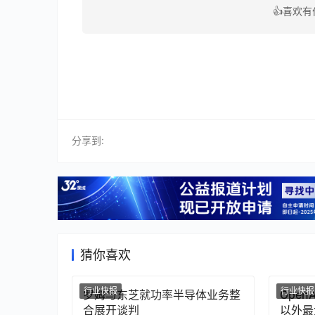
👍喜欢
分享到:
猜你喜欢
行业快报
行业快报
罗姆与东芝就功率半导体业务整
Ope
合展开谈判
以外最