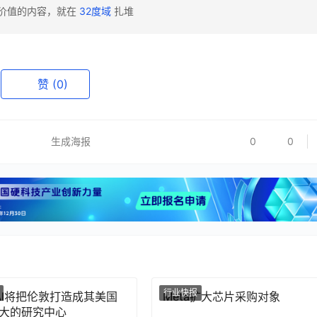
有价值的内容，就在
32度域
扎堆
赞
(0)
生成海报
0
0
行业快报
nAI将把伦敦打造成其美国
Meta扩大芯片采购对象
大的研究中心