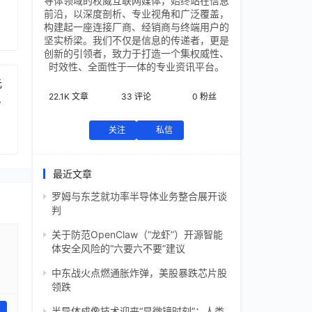
导体领域的权威互联网媒体，始终站在信息
前沿，以深度剖析、专业视角和广泛覆盖，
构建起一座连接厂商、经销商与终端用户的
坚实桥梁。我们不仅是信息的传递者，更是
创新的引领者，致力于打造一个集权威性、
时效性、全面性于一体的专业资讯平台。
元
22.1K
文章
33
评论
0
粉丝
芯
关注
私信
最近文章
罗姆与东芝就功率半导体业务整合展开谈
判
关于防范OpenClaw（“龙虾”）开源智能
体安全风险的“六要六不要”建议
中东战火点燃通胀炸弹，美股暴跌芯片股
领跌
半导体成像技术迎来“显微镜时刻”：人类