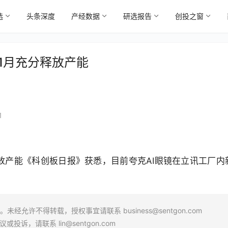
选
头条深度
产经数据
研选报告
创投之窗
年1月充分释放产能
1
释放产能《科创板日报》获悉，目前夸克AI眼镜在立讯工厂内
场。未经允许不得转载，授权事宜请联系
business@sentgon.com
异议或投诉，请联系
lin@sentgon.com