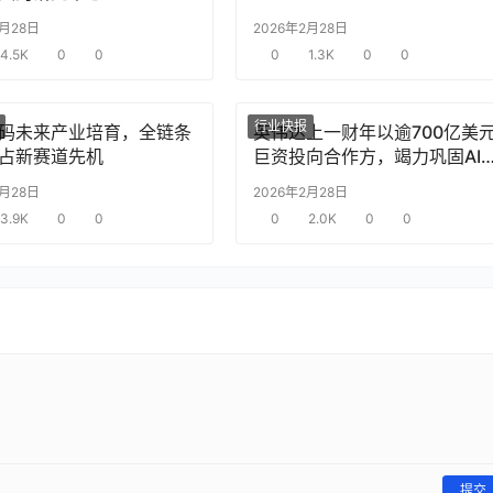
2月28日
2026年2月28日
4.5K
0
0
0
1.3K
0
0
行业快报
码未来产业培育，全链条
英伟达上一财年以逾700亿美
占新赛道先机
巨资投向合作方，竭力巩固AI
片需求
2月28日
2026年2月28日
3.9K
0
0
0
2.0K
0
0
提交