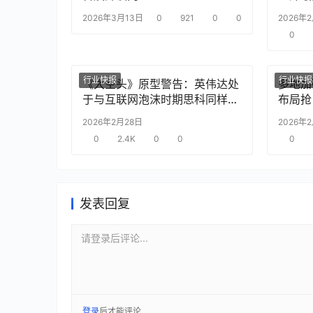
2026年3月13日
0
921
0
0
2026年
0
行业快报
行业快报
《大空头》原型警告：英伟达处
多地加
于与互联网泡沫时期思科同样的
布局抢
“危险境地”
2026年2月28日
2026年
0
2.4K
0
0
0
发表回复
请登录后评论...
登录
后才能评论