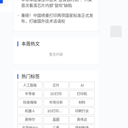
首次看清芯片内部“鼠咬”缺陷
重磅！中国喷墨打印两项国家标准正式发
布，打破国外技术话语权
本周热文
暂无内容
热门标签
人工智能
芯片
AI
半导体
3D打印
打印机
科技嗅探
市场分析
材料
机器人
3D打印技术
印刷行业
英特尔
晶圆
英伟达
半导体IPO
三星
增材制造