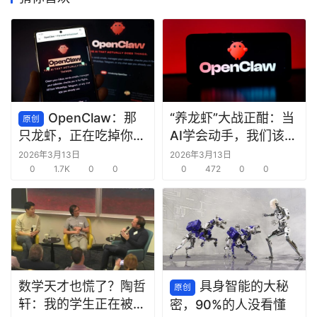
OpenClaw：那
“养龙虾”大战正酣：当
原创
AI学会动手，我们该欢
只龙虾，正在吃掉你的
呼还是警惕？
脑子
2026年3月13日
2026年3月13日
0
1.7K
0
0
0
472
0
0
数学天才也慌了？陶哲
具身智能的大秘
原创
轩：我的学生正在被
密，90%的人没看懂