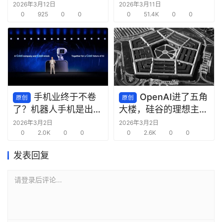
AI“毁掉”
2026年3月12日
2026年3月11日
0
925
0
0
0
51.4K
0
0
手机业终于不卷
OpenAI进了五角
原创
原创
了？机器人手机是出路
大楼，硅谷的理想主义
还是死路？
死了
2026年3月2日
2026年3月2日
0
2.0K
0
0
0
2.6K
0
0
发表回复
请登录后评论...