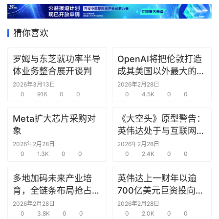
据
猜你喜欢
研
选
罗姆与东芝就功率半导
OpenAI将把伦敦打造
报
体业务整合展开谈判
成其美国以外最大的研
告
究中心
2026年3月13日
2026年2月28日
0
916
0
0
0
4.5K
0
0
创
投
Meta扩大芯片采购对
《大空头》原型警告：
之
象
英伟达处于与互联网泡
窗
沫时期思科同样的“危
2026年2月28日
2026年2月28日
0
1.3K
0
0
险境地”
0
2.4K
0
0
商
机
多地加码未来产业培
英伟达上一财年以逾
链
育，全链条布局抢占新
700亿美元巨资投向合
合
赛道先机
作方，竭力巩固AI芯片
2026年2月28日
2026年2月28日
圈
0
3.8K
0
0
需求
0
2.0K
0
0