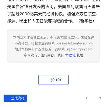
行
美国白宫15日发表的声明，美国与阿联酋当天签署
业
了超过2000亿美元的经济协议，加强双方在航空、
快
能源、稀土和人工智能等领域的合作。（新华社）
报
资
本内容为作者独立观点，不代表32度域立场。未经允许
讯
不得转载，授权事宜请联系
business@sentgon.com
精
如对本稿件有异议或投诉，请联系
lin@sentgon.com
选
👍喜欢有价值的内容，就在
32度域
扎堆
头
条
深
赞
(0)
度
产
生成海报
0
0
经
数