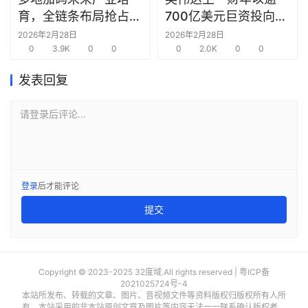
圈
育，全链条布局抢占新
700亿美元巨资投向合
赛道先机
作方，竭力巩固AI芯片
2026年2月28日
2026年2月28日
0
3.9K
0
0
需求
0
2.0K
0
0
发表回复
请登录后评论...
登录
后才能评论
提交
Copyright © 2023-2025 32度域.All rights reserved |
粤ICP备
2021025724号-4
本站所发布、转载的文章、图片、音视频文件等资料版权归版权所有人所
有，本站采用的非本站原创文章及图片等内容无法一一联系确认版权者。