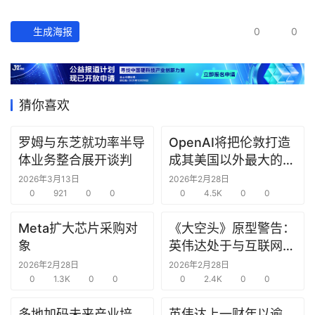
经
数
生成海报
0
0
据
研
选
猜你喜欢
报
告
罗姆与东芝就功率半导
OpenAI将把伦敦打造
体业务整合展开谈判
成其美国以外最大的研
创
究中心
2026年3月13日
2026年2月28日
投
0
921
0
0
0
4.5K
0
0
之
窗
Meta扩大芯片采购对
《大空头》原型警告：
象
英伟达处于与互联网泡
商
沫时期思科同样的“危
2026年2月28日
2026年2月28日
机
0
1.3K
0
0
险境地”
0
2.4K
0
0
链
合
多地加码未来产业培
英伟达上一财年以逾