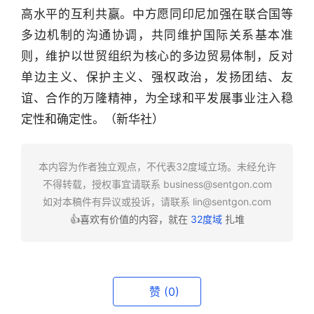
高水平的互利共赢。中方愿同印尼加强在联合国等
多边机制的沟通协调，共同维护国际关系基本准
行
则，维护以世贸组织为核心的多边贸易体制，反对
业
快
单边主义、保护主义、强权政治，发扬团结、友
报
谊、合作的万隆精神，为全球和平发展事业注入稳
定性和确定性。（新华社）
资
讯
精
本内容为作者独立观点，不代表32度域立场。未经允许
选
不得转载，授权事宜请联系
business@sentgon.com
如对本稿件有异议或投诉，请联系
lin@sentgon.com
头
👍喜欢有价值的内容，就在
32度域
扎堆
条
深
度
赞
(0)
产