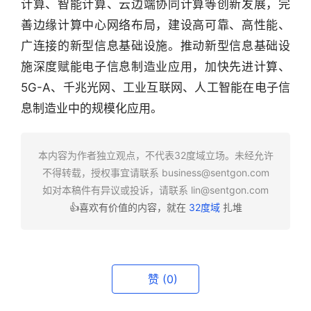
计算、智能计算、云边端协同计算等创新发展，完
善边缘计算中心网络布局，建设高可靠、高性能、
行
广连接的新型信息基础设施。推动新型信息基础设
业
施深度赋能电子信息制造业应用，加快先进计算、
快
报
5G-A、千兆光网、工业互联网、人工智能在电子信
息制造业中的规模化应用。
资
讯
本内容为作者独立观点，不代表32度域立场。未经允许
精
不得转载，授权事宜请联系
business@sentgon.com
选
如对本稿件有异议或投诉，请联系
lin@sentgon.com
👍喜欢有价值的内容，就在
32度域
扎堆
头
条
深
度
赞
(0)
产