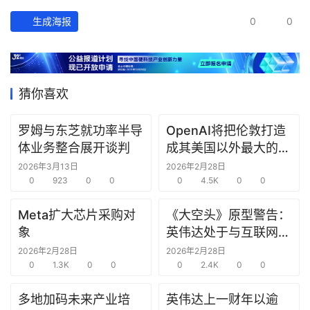
经
生成海报
0
0
数
据
研
猜你喜欢
选
报
告
罗姆与东芝就功率半导
OpenAI将把伦敦打造
体业务整合展开谈判
成其美国以外最大的研
究中心
创
2026年3月13日
2026年2月28日
投
0
923
0
0
0
4.5K
0
0
之
Meta扩大芯片采购对
《大空头》原型警告：
窗
象
英伟达处于与互联网泡
沫时期思科同样的“危
2026年2月28日
2026年2月28日
商
0
1.3K
0
0
险境地”
0
2.4K
0
0
机
链
多地加码未来产业培
英伟达上一财年以逾
合