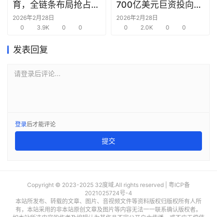
育，全链条布局抢占新
700亿美元巨资投向合
圈
赛道先机
作方，竭力巩固AI芯片
2026年2月28日
2026年2月28日
0
3.9K
0
0
需求
0
2.0K
0
0
发表回复
请登录后评论...
登录
后才能评论
提交
Copyright © 2023-2025 32度域.All rights reserved |
粤ICP备
2021025724号-4
本站所发布、转载的文章、图片、音视频文件等资料版权归版权所有人所
有，本站采用的非本站原创文章及图片等内容无法一一联系确认版权者。