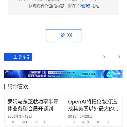
👍喜欢有价值的内容，就在
32度域
扎堆
资
讯
精
选
赞
(0)
头
条
生成海报
0
0
深
度
产
猜你喜欢
经
数
罗姆与东芝就功率半导
OpenAI将把伦敦打造
据
体业务整合展开谈判
成其美国以外最大的研
究中心
2026年3月13日
2026年2月28日
研
0
921
0
0
0
4.5K
0
0
选