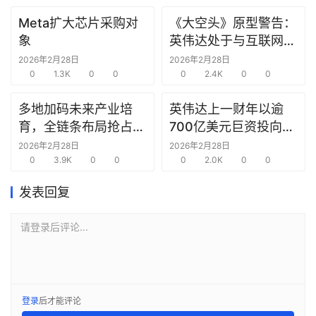
报
Meta扩大芯片采购对
《大空头》原型警告：
告
象
英伟达处于与互联网泡
沫时期思科同样的“危
2026年2月28日
2026年2月28日
创
0
1.3K
0
0
险境地”
0
2.4K
0
0
投
之
多地加码未来产业培
英伟达上一财年以逾
窗
育，全链条布局抢占新
700亿美元巨资投向合
赛道先机
作方，竭力巩固AI芯片
2026年2月28日
2026年2月28日
商
0
3.9K
0
0
需求
0
2.0K
0
0
机
发表回复
链
合
圈
请登录后评论...
登录
后才能评论