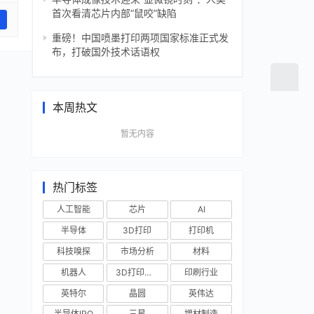
首次看清芯片内部“鼠咬”缺陷
重磅！中国喷墨打印两项国家标准正式发
布，打破国外技术话语权
本周热文
暂无内容
热门标签
人工智能
芯片
AI
半导体
3D打印
打印机
科技嗅探
市场分析
材料
机器人
3D打印技术
印刷行业
英特尔
晶圆
英伟达
半导体IPO
三星
增材制造