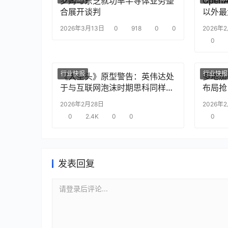
罗姆与东芝就功率半导体业务整
Ope
合展开谈判
以外最
2026年3月13日
0
918
0
0
2026年
0
行业快报
行业快报
《大空头》原型警告：英伟达处
多地加
于与互联网泡沫时期思科同样的
布局抢
“危险境地”
2026年2月28日
2026年
0
2.4K
0
0
0
发表回复
请登录后评论...