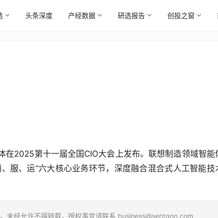
选
头条深度
产经数据
研选报告
创投之窗
8
体在2025第十一届全国CIO大会上发布。联想制造领域智能
销、服、运”六大核心业务环节，深度融合混合式人工智能技
场。未经允许不得转载，授权事宜请联系
business@sentgon.com