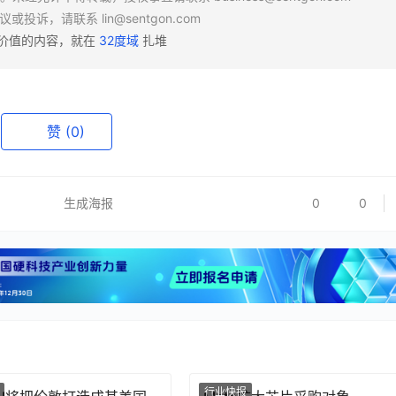
异议或投诉，请联系
lin@sentgon.com
有价值的内容，就在
32度域
扎堆
赞
(0)
生成海报
0
0
行业快报