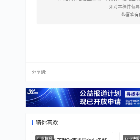
如对本稿件有
👍喜欢
分享到:
猜你喜欢
行业快报
行业快报