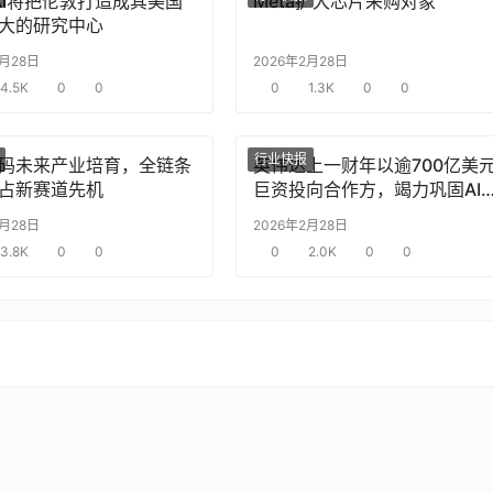
nAI将把伦敦打造成其美国
Meta扩大芯片采购对象
大的研究中心
2月28日
2026年2月28日
4.5K
0
0
0
1.3K
0
0
行业快报
码未来产业培育，全链条
英伟达上一财年以逾700亿美
占新赛道先机
巨资投向合作方，竭力巩固AI
片需求
2月28日
2026年2月28日
3.8K
0
0
0
2.0K
0
0