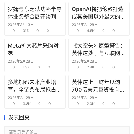
罗姆与东芝就功率半导
OpenAI将把伦敦打造
研
体业务整合展开谈判
成其美国以外最大的研
选
究中心
报
2026年3月13日
2026年2月28日
告
0
915
0
0
0
4.5K
0
0
Meta扩大芯片采购对
《大空头》原型警告：
创
象
英伟达处于与互联网泡
投
沫时期思科同样的“危
2026年2月28日
2026年2月28日
之
0
1.3K
0
0
险境地”
0
2.4K
0
0
窗
多地加码未来产业培
英伟达上一财年以逾
商
育，全链条布局抢占新
700亿美元巨资投向合
机
赛道先机
作方，竭力巩固AI芯片
2026年2月28日
2026年2月28日
链
0
3.8K
0
0
需求
0
2.0K
0
0
合
圈
发表回复
请登录后评论...