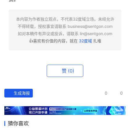
快
报
本内容为作者独立观点，不代表32度域立场。未经允许
不得转载，授权事宜请联系
business@sentgon.com
资
如对本稿件有异议或投诉，请联系
lin@sentgon.com
讯
👍喜欢有价值的内容，就在
32度域
扎堆
精
选
头
赞
(0)
条
深
度
生成海报
0
0
产
经
数
猜你喜欢
据